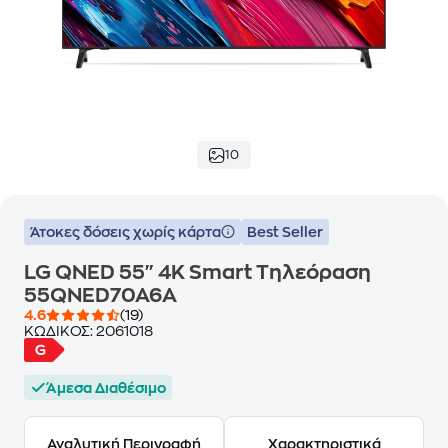
10
Άτοκες δόσεις χωρίς κάρτα
Best Seller
LG QNED 55" 4K Smart Τηλεόραση
55QNED70A6A
4.6
(19)
ΚΩΔΙΚΟΣ:
2061018
Άμεσα Διαθέσιμο
Αναλυτική Περιγραφή
Χαρακτηριστικά