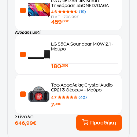
LG QNED 55" 4K Smart
Τηλεόραση 55QNED70A6A
4.6
(19)
Π.Λ.Τ. : 798.99€
459
,00€
Αγόρασε μαζί
LG S30A Soundbar 140W 2.1 -
Μαύρο
180
,00€
Ταφ Ασφαλείας Crystal Audio
CP21 3 Θέσεων - Μαύρο
4.7
(40)
7
,99€
Σύνολο
Προσθήκη
646,99€