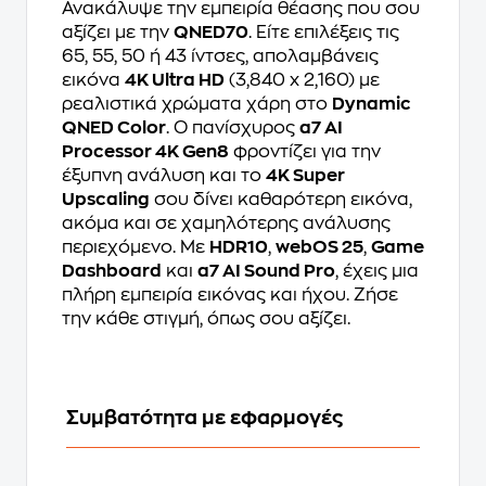
Ανακάλυψε την εμπειρία θέασης που σου
αξίζει με την
QNED70
. Είτε επιλέξεις τις
65, 55, 50 ή 43 ίντσες, απολαμβάνεις
εικόνα
4K Ultra HD
(3,840 x 2,160) με
ρεαλιστικά χρώματα χάρη στο
Dynamic
QNED Color
. Ο πανίσχυρος
α7 AI
Processor 4K Gen8
φροντίζει για την
έξυπνη ανάλυση και το
4K Super
Upscaling
σου δίνει καθαρότερη εικόνα,
ακόμα και σε χαμηλότερης ανάλυσης
περιεχόμενο. Με
HDR10
,
webOS 25
,
Game
Dashboard
και
α7 AI Sound Pro
, έχεις μια
πλήρη εμπειρία εικόνας και ήχου. Ζήσε
την κάθε στιγμή, όπως σου αξίζει.
Συμβατότητα με εφαρμογές