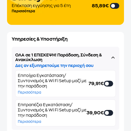
85,89€
Eπέκταση εγγύησης για 5 έτη
Περισσότερα
Υπηρεσίες & Υποστήριξη
ΌΛΑ σε 1 ΕΠΙΣΚΕΨΗ! Παράδοση, Σύνδεση &
Ανακύκλωση
Δες αν εξυπηρετούμε την περιοχή σου
Επιτοίχια Εγκατάσταση/
Συντονισμός & Wi Fi Setup μαζί με
79,91€
την παράδοση
Περισσότερα
Επιτραπέζια Εγκατάσταση/
Συντονισμός & Wi Fi Setup μαζί με
39,90€
την παράδοση
Περισσότερα