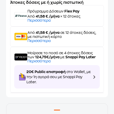
Άτοκες δόσεις με ή χωρίς πιστωτική
Πρόγραμμα Δόσεων
Flex Pay
Από
41,58 € /μήνα
× 12 άτοκες
Περισσότερα
Από
41,58 € /μήνα
σε 12 άτοκες δόσεις,
με πιστωτική κάρτα
Περισσότερα
Μοίρασε το ποσό σε 4 άτοκες δόσεις
των
124,75€/μήνα
με
Snappi Pay Later
Περισσότερα
20€ Public επιστροφή
στο Wallet, με
την 1η αγορά σου με Snappi Pay
Later.