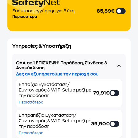
85,89€
Eπέκταση εγγύησης για 5 έτη
Περισσότερα
Υπηρεσίες & Υποστήριξη
ΌΛΑ σε 1 ΕΠΙΣΚΕΨΗ! Παράδοση, Σύνδεση &
Ανακύκλωση
Δες αν εξυπηρετούμε την περιοχή σου
Επιτοίχια Εγκατάσταση/
Συντονισμός & Wi Fi Setup μαζί με
79,91€
την παράδοση
Περισσότερα
Επιτραπέζια Εγκατάσταση/
Συντονισμός & Wi Fi Setup μαζί με
39,90€
την παράδοση
Περισσότερα