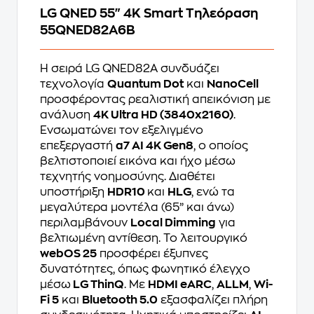
LG QNED 55" 4K Smart Τηλεόραση
55QNED82A6B
Η σειρά LG QNED82A συνδυάζει
τεχνολογία
Quantum Dot
και
NanoCell
προσφέροντας ρεαλιστική απεικόνιση με
ανάλυση
4K Ultra HD (3840x2160)
.
Ενσωματώνει τον εξελιγμένο
επεξεργαστή
α7 AI 4K Gen8
, ο οποίος
βελτιστοποιεί εικόνα και ήχο μέσω
τεχνητής νοημοσύνης. Διαθέτει
υποστήριξη
HDR10
και
HLG
, ενώ τα
μεγαλύτερα μοντέλα (65” και άνω)
περιλαμβάνουν
Local Dimming
για
βελτιωμένη αντίθεση. Το λειτουργικό
webOS 25
προσφέρει έξυπνες
δυνατότητες, όπως φωνητικό έλεγχο
μέσω
LG ThinQ
. Με
HDMI eARC
,
ALLM
,
Wi-
Fi 5
και
Bluetooth 5.0
εξασφαλίζει πλήρη