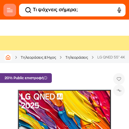
LG QNED 55" 4K 
Τηλεοράσεις & Ήχος
Τηλεοράσεις
20% Public επιστροφή