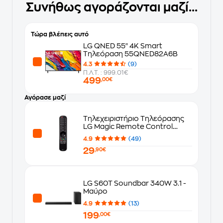
Συνήθως αγοράζονται μαζί...
Τώρα βλέπεις αυτό
LG QNED 55" 4K Smart
Τηλεόραση 55QNED82A6B
4.3
(9)
Π.Λ.Τ. : 999.01€
499
,00€
Αγόρασε μαζί
Τηλεχειριστήριο Τηλεόρασης
LG Magic Remote Control
MR25GB Universal - Μαύρο
4.9
(49)
29
,90€
LG S60T Soundbar 340W 3.1 -
Μαύρο
4.9
(13)
199
,00€