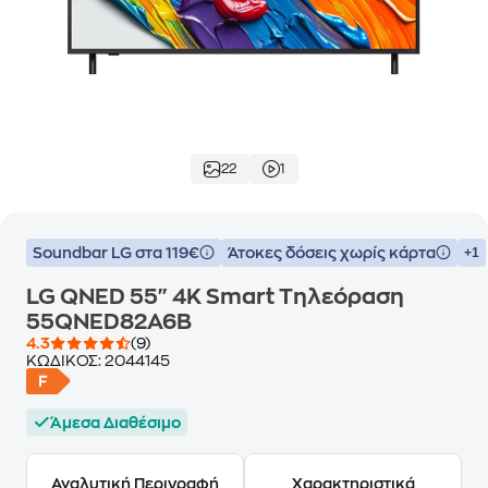
22
1
Soundbar LG στα 119€
Άτοκες δόσεις χωρίς κάρτα
+1
LG QNED 55" 4K Smart Τηλεόραση
55QNED82A6B
4.3
(9)
ΚΩΔΙΚΟΣ:
2044145
Άμεσα Διαθέσιμο
Αναλυτική Περιγραφή
Χαρακτηριστικά