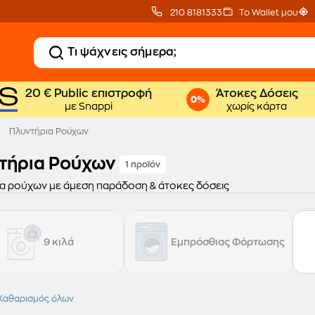
210 8181333
Το Wallet μου
20 € Public επιστροφή
Άτοκες Δόσεις
με Snappi
χωρίς κάρτα
Πλυντήρια Ρούχων
τήρια Ρούχων
1 προϊόν
α ρούχων με άμεση παράδοση & άτοκες δόσεις
9 κιλά
Εμπρόσθιας Φόρτωσης
Καθαρισμός όλων