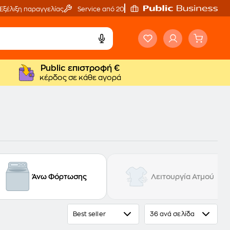
Εξέλιξη παραγγελίας
Service από 20'
Public επιστροφή €
κέρδος σε κάθε αγορά
Άνω Φόρτωσης
Λειτουργία Ατμού
Best seller
36 ανά σελίδα