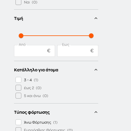
Ναι
Τιμή
Από
Έως
€
€
Κατάλληλο για άτομα
3 - 4
έως 2
5 και άνω
Τύπος φόρτωσης
Άνω Φόρτωσης
Εμπρόσθιας Φόρτωσης