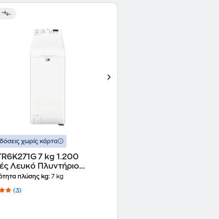
δόσεις χωρίς κάρτα
TR6K271G 7 kg 1.200
ές Λευκό Πλυντήριο
ων
ότητα πλύσης kg:
7 kg
(3)