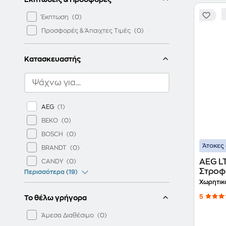
Έκπτωση
Προσφορές & Άπαιχτες Τιμές
Κατασκευαστής
AEG
BEKO
BOSCH
Άτοκες 
BRANDT
AEG L
CANDY
Στροφ
Περισσότερα (19)
Ρούχ
Χωρητικ
5
Το θέλω γρήγορα
Άμεσα Διαθέσιμο