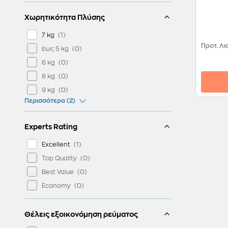
Χωρητικότητα Πλύσης
7 kg
Προτ. Λι
έως 5 kg
6 kg
8 kg
9 kg
Περισσότερα (2)
Experts Rating
Excellent
Top Quality
Best Value
Economy
Θέλεις εξοικονόμηση ρεύματος