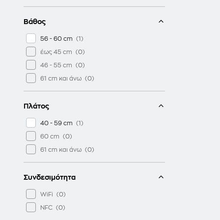
Βάθος
56 - 60 cm
έως 45 cm
46 - 55 cm
61 cm και άνω
Πλάτος
40 - 59 cm
60 cm
61 cm και άνω
Συνδεσιμότητα
WiFi
NFC