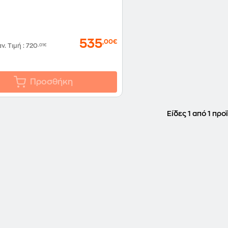
535
,00€
αν. Τιμή
:
720
,01€
Προσθήκη
Είδες 1 από 1 προ