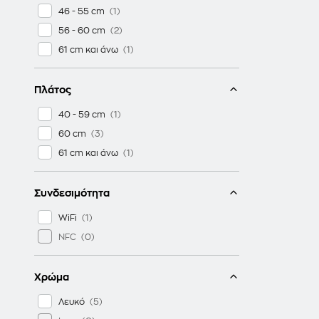
46 - 55 cm
56 - 60 cm
61 cm και άνω
Πλάτος
40 - 59 cm
60 cm
61 cm και άνω
Συνδεσιμότητα
WiFi
NFC
Χρώμα
Λευκό