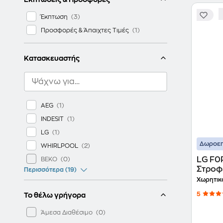
Έκπτωση
Προσφορές & Άπαιχτες Τιμές
Κατασκευαστής
AEG
INDESIT
LG
Δωροεπ
WHIRLPOOL
LG F0
BEKO
Στροφ
Περισσότερα (19)
Ρούχ
Χωρητικ
5
Το θέλω γρήγορα
Άμεσα Διαθέσιμο