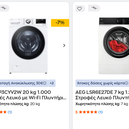
-7%
+2
ιταγή Ανακύκλωσης 30€
Άτοκες δόσεις χωρίς κάρτα
P3CYV2W 20 kg 1.000
AEG LSR6E27DE 7 kg 1
ές Λευκό με Wi-Fi Πλυντήριο
Στροφές Λευκό Πλυντ
ων
Ρούχων
ότητα πλύσης kg:
20 kg
Χωρητικότητα πλύσης kg:
7 kg
(1)
5
(1)