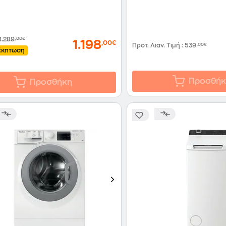
1.289
,00€
1.198
,00€
Προτ. Λιαν. Τιμή
:
539
,00€
έκπτωση
Προσθήκ
Προσθήκη