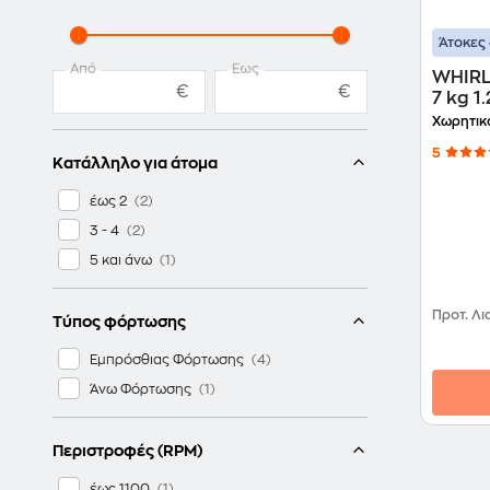
Άτοκες 
Από
Έως
WHIRL
€
€
7 kg 
Πλυντ
Χωρητικ
5
Κατάλληλο για άτομα
έως 2
3 - 4
5 και άνω
Προτ. Λι
Τύπος φόρτωσης
Εμπρόσθιας Φόρτωσης
Άνω Φόρτωσης
Περιστροφές (RPM)
έως 1100