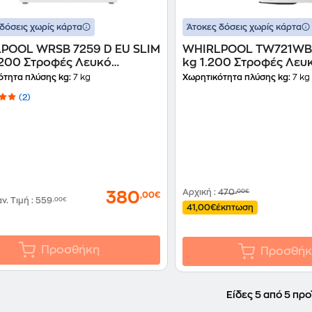
δόσεις χωρίς κάρτα
Άτοκες δόσεις χωρίς κάρτα
POOL WRSB 7259 D EU SLIM
WHIRLPOOL TW721WB
1.200 Στροφές Λευκό
kg 1.200 Στροφές Λευ
ήριο Ρούχων
Πλυντήριο Ρούχων
ότητα πλύσης kg:
7 kg
Χωρητικότητα πλύσης kg:
7 kg
(2)
Αρχική
:
470
,00€
380
,00€
αν. Τιμή
:
559
,00€
41,00€
έκπτωση
Προσθήκη
Προσθήκ
Είδες 5 από 5 προ