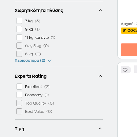
Χωρητικότητα Πλύσης
7 kg
Αρχική
:
9 kg
91,00€
11 kg και άνω
έως 5 kg
6 kg
Περισσότερα (2)
Experts Rating
Excellent
Economy
Top Quality
Best Value
Τιμή