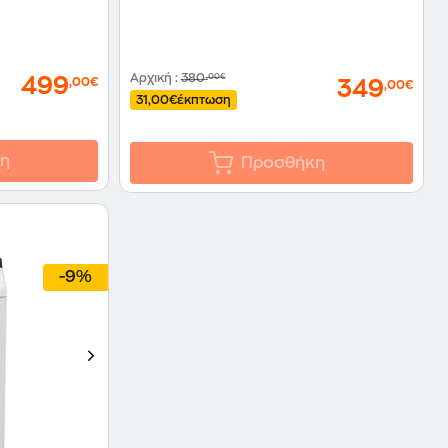
Αρχική
:
380
,00€
499
,00€
349
,00€
31,00€
έκπτωση
η
Προσθήκη
-9%