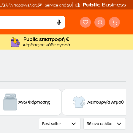
Εξέλιξη παραγγελίας
Service από 20'
Public επιστροφή €
κέρδος σε κάθε αγορά
Άνω Φόρτωσης
Λειτουργία Ατμού
Best seller
36 ανά σελίδα