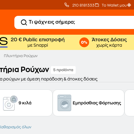
210 8181333
Το Wallet μου
20 € Public επιστροφή
Άτοκες Δόσεις
με Snappi
χωρίς κάρτα
Πλυντήρια Ρούχων
τήρια Ρούχων
5 προϊόντα
α ρούχων με άμεση παράδοση & άτοκες δόσεις
9 κιλά
Εμπρόσθιας Φόρτωσης
Καθαρισμός όλων