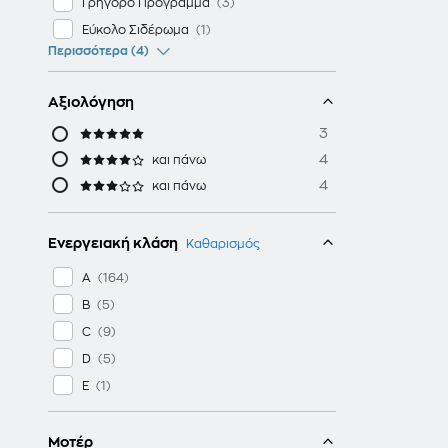
Γρήγορο Πρόγραμμα
Εύκολο Σιδέρωμα
Περισσότερα (4)
Αξιολόγηση
3
4
και πάνω
4
και πάνω
Ενεργειακή κλάση
Καθαρισμός
A
B
C
D
E
Μοτέρ