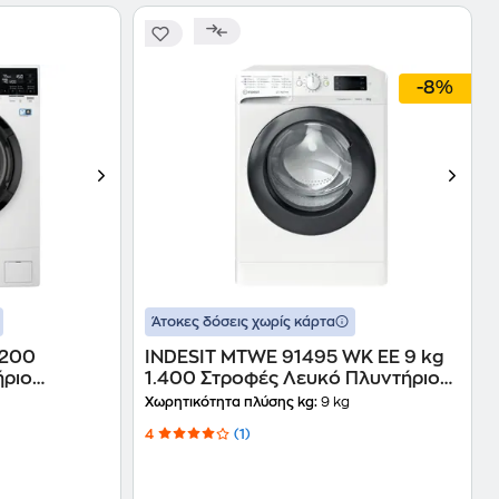
-8%
Άτοκες δόσεις χωρίς κάρτα
.200
INDESIT MTWE 91495 WK EE 9 kg
ήριο
1.400 Στροφές Λευκό Πλυντήριο
Ρούχων
Χωρητικότητα πλύσης kg:
9 kg
4
(1)