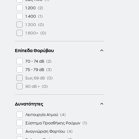
1.200
1.400
1.300
1.600+
Επίπεδα Θορύβου
70 - 74 dB
75 - 79 dB
Εως 69 dB
80 dB +
Δυνατότητες
Λειτουργία Ατμού
Σύστημα Προσθήκης Ρούχων
Αναγνώριση Φορτίου