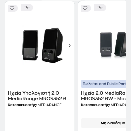
Πωλείται από Public Partne
Ηχεία Υπολογιστή 2.0
Ηχεία 2.0 MediaRan
MediaRange MROS352 6W
MROS352 6W - Μαύρ
- Black
Κατασκευαστής:
MEDIARANGE
Κατασκευαστής:
MEDIARAN
Μη διαθέσιμο