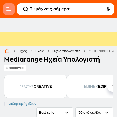
Mediarange Ηχεί
Ήχος
Ηχεία
Ηχεία Υπολογιστή
Mediarange Ηχεία Υπολογιστή
2 προϊόντα
CREATIVE
EDIFIER
MEDIARANGE
Καθαρισμός όλων
Best seller
36 ανά σελίδα