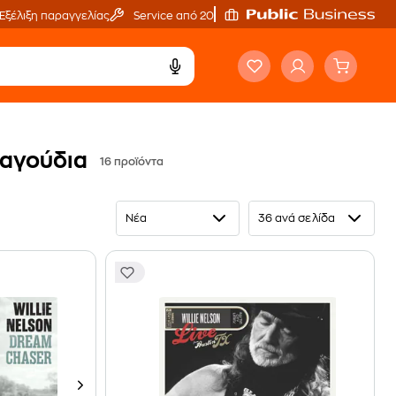
Εξέλιξη παραγγελίας
Service από 20'
τραγούδια
16 προϊόντα
Νέα
36 ανά σελίδα