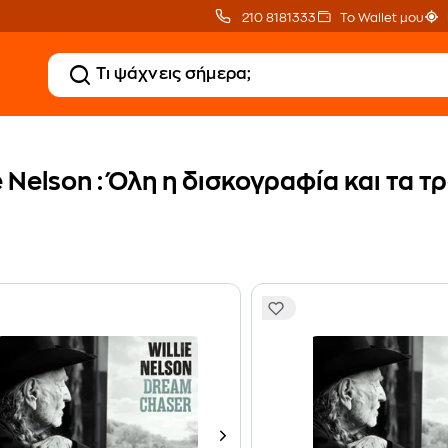
210 8181333
Το Wallet μου
e Nelson : Όλη η δισκογραφία και τα 