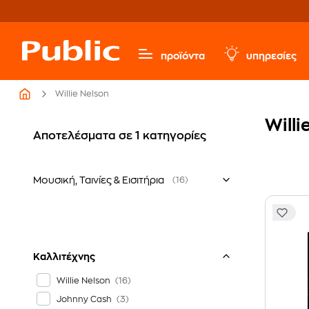
προϊόντα
υπηρεσίες
Willie Nelson
Willi
Αποτελέσματα σε 1 κατηγορίες
Μουσική, Ταινίες & Εισιτήρια
(16)
Ξένο Ρεπερτόριο
Δίσκοι Βινυλίου LP
Καλλιτέχνης
Willie Nelson
Johnny Cash