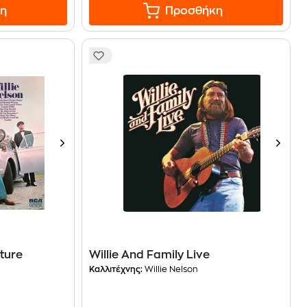
η
Προσθήκη
cture
Willie And Family Live
Καλλιτέχνης:
Willie Nelson