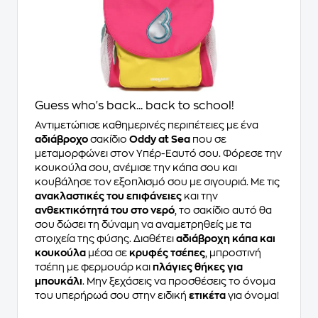
Guess who's back... back to school!
Αντιμετώπισε καθημερινές περιπέτειες με ένα
αδιάβροχο
σακίδιο
Oddy at Sea
που σε
μεταμορφώνει στον Υπέρ-Εαυτό σου. Φόρεσε την
κουκούλα σου, ανέμισε την κάπα σου και
κουβάλησε τον εξοπλισμό σου με σιγουριά. Με τις
ανακλαστικές του επιφάνειες
και την
ανθεκτικότητά του στο νερό
, το σακίδιο αυτό θα
σου δώσει τη δύναμη να αναμετρηθείς με τα
στοιχεία της φύσης. Διαθέτει
αδιάβροχη κάπα και
κουκούλα
μέσα σε
κρυφές τσέπες
, μπροστινή
τσέπη με φερμουάρ και
πλάγιες θήκες για
μπουκάλι
. Μην ξεχάσεις να προσθέσεις το όνομα
του υπερήρωά σου στην ειδική
ετικέτα
για όνομα!