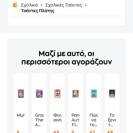
Σχολικά
Σχολικές Τσάντες
Τσάντες Πλάτης
Μαζί με αυτό, οι
περισσότεροι αγοράζουν
Murdoku
Grand
Φονικά
Panini
Πώς
Το
Theft
αινίγματα
Αυτοκόλλητα
να
ξενοδοχείο
Auto
Fifa
τους
των
VI
World
λες
συναισθημ
5
4.6
5
4.7
4.8