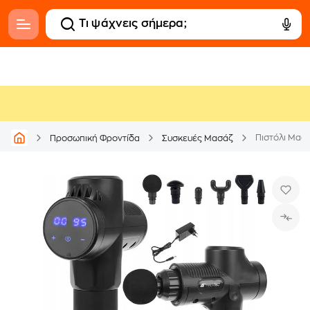
Πιστόλι Μασ
Προσωπική Φροντίδα
Συσκευές Μασάζ