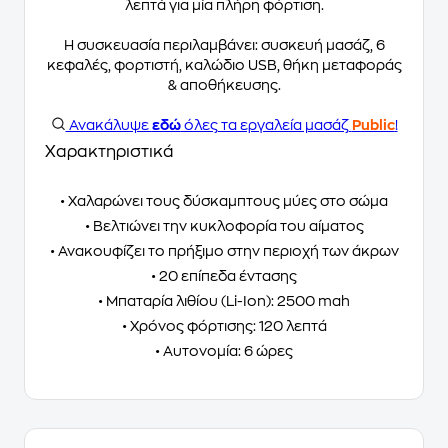
λεπτά για μία πλήρη φόρτιση.
Η συσκευασία περιλαμβάνει: συσκευή μασάζ, 6
κεφαλές, φορτιστή, καλώδιο USB, θήκη μεταφοράς
& αποθήκευσης.
Ανακάλυψε
εδώ
όλες τα εργαλεία μασάζ
Public
!
Χαρακτηριστικά
• Χαλαρώνει τους δύσκαμπτους μύες στο σώμα
• Βελτιώνει την κυκλοφορία του αίματος
• Ανακουφίζει το πρήξιμο στην περιοχή των άκρων
• 20 επίπεδα έντασης
• Μπαταρία λιθίου (Li-Ion): 2500 mah
• Χρόνος φόρτισης: 120 λεπτά
• Αυτονομία: 6 ώρες