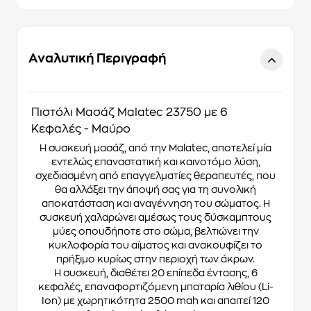
Αναλυτική Περιγραφή
Πιστόλι Μασάζ Malatec 23750 με 6
Κεφαλές - Μαύρο
Η συσκευή μασάζ, από την Malatec, αποτελεί μία
εντελώς επαναστατική και καινοτόμο λύση,
σχεδιασμένη από επαγγελματίες θεραπευτές, που
θα αλλάξει την άποψή σας για τη συνολική
αποκατάσταση και αναγέννηση του σώματος. Η
συσκευή χαλαρώνει αμέσως τους δύσκαμπτους
μύες οπουδήποτε στο σώμα, βελτιώνει την
κυκλοφορία του αίματος και ανακουφίζει το
πρήξιμο κυρίως στην περιοχή των άκρων.
Η συσκευή, διαθέτει 20 επίπεδα έντασης, 6
κεφαλές, επαναφορτιζόμενη μπαταρία λιθίου (Li-
Ion) με χωρητικότητα 2500 mah και απαιτεί 120