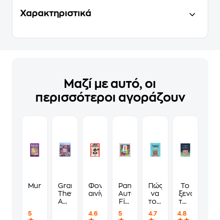
Χαρακτηριστικά
Μαζί με αυτό, οι
περισσότεροι αγοράζουν
Murdoku
Grand
Φονικά
Panini
Πώς
Το
Theft
αινίγματα
Αυτοκόλλητα
να
ξενοδοχείο
Auto
Fifa
τους
των
VI
World
λες
συναισθημ
5
4.6
5
4.7
4.8
Standard
Cup
να