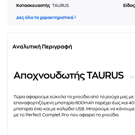
Κατασκευαστής
TAURUS
Είδο
Δες όλα τα χαρακτηριστικά
Αναλυτική Περιγραφή
Αποχνουδωτής TAURUS
Τώρα αφαιρούμε εύκολα τα χνούδια από τα ρούχα μας με 
επαναφορτιζόμενη μπαταρία 600mAh παρέχει έως και 40 λ
μπαταρία όσο και με καλώδιο USB. Μπορούμε να κάνουμε 
με το Perfect Complet Pro που αφαιρεί τα χνούδια.