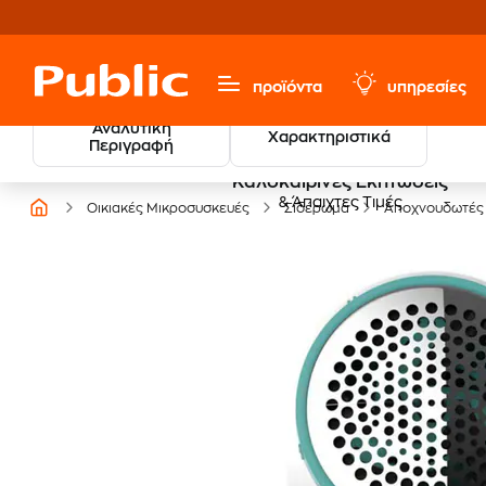
προϊόντα
υπηρεσίες
Αναλυτική
Χαρακτηριστικά
Περιγραφή
Καλοκαιρινές Εκπτώσεις
& Άπαιχτες Τιμές
Οικιακές Μικροσυσκευές
Σιδέρωμα
Αποχνουδωτές