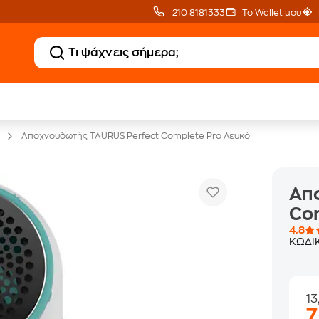
210 8181333
Το Wallet μου
Clearance
Δωρεάν Μεταφορικ
Μικροσυσκευών
με Public+ Delivery
Αποχνουδωτής TAURUS Perfect Complete Pro Λευκό
Απ
Com
4.8
ΚΩΔΙ
13