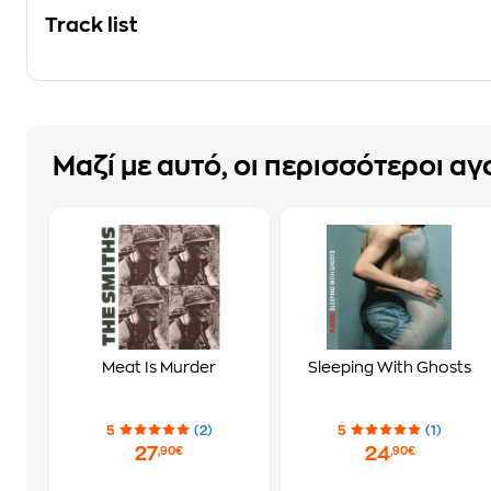
Track list
Μαζί με αυτό, οι περισσότεροι α
Meat Is Murder
Sleeping With Ghosts
5
(2)
5
(1)
27
24
,90€
,90€