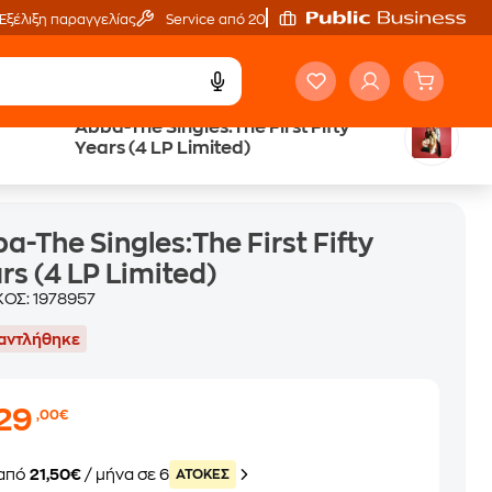
Εξέλιξη παραγγελίας
Service από 20'
Abba-The Singles:The First Fifty
Years (4 LP Limited)
mited)
a-The Singles:The First Fifty
rs (4 LP Limited)
ΚΟΣ:
1978957
αντλήθηκε
129
,00€
από
21,50€
/ μήνα σε 6
ATOKEΣ