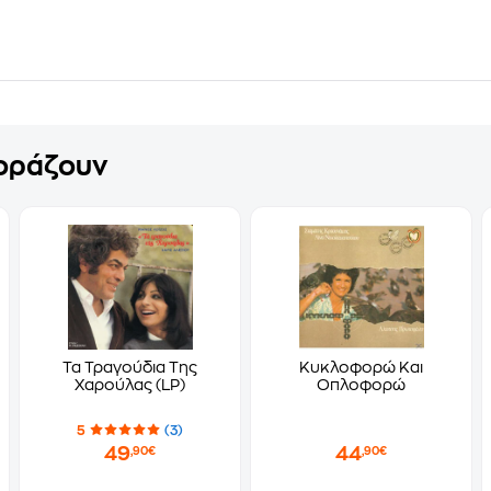
γοράζουν
Τα Τραγούδια Της
Κυκλοφορώ Και
Χαρούλας (LP)
Οπλοφορώ
5
(3)
49
44
,90€
,90€