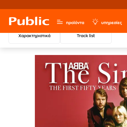
προϊόντα
υπηρεσίες
Χαρακτηριστικά
Track list
Μουσική, Ταινίες & Εισιτήρια
Δίσκοι Βινυλίου LP
Elec