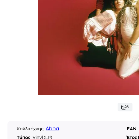
6
Abba
Καλλιτέχνης
EAN
Τύπος
Vinyl (LP)
Έτος