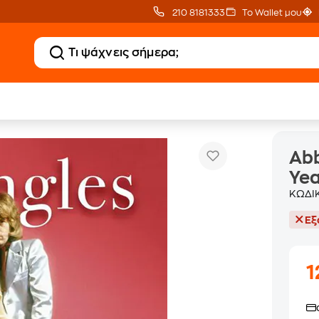
210 8181333
Το Wallet μου
Abba-The Singles:The First Fifty Years (4 LP Li
tronica - Hip Hop - Pop
Abb
Yea
ΚΩΔΙ
Εξ