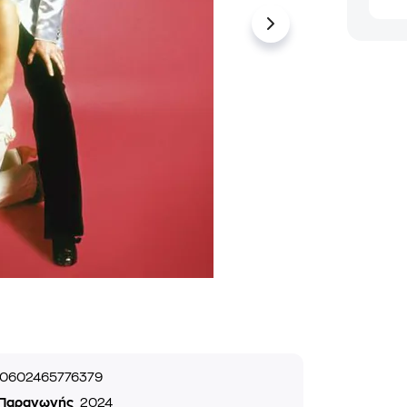
0602465776379
 Παραγωγής
2024