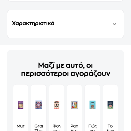
Χαρακτηριστικά
Μαζί με αυτό, οι
περισσότεροι αγοράζουν
Murdoku
Grand
Φονικά
Panini
Πώς
Το
Theft
αινίγματα
Αυτοκόλλητα
να
ξενοδοχείο