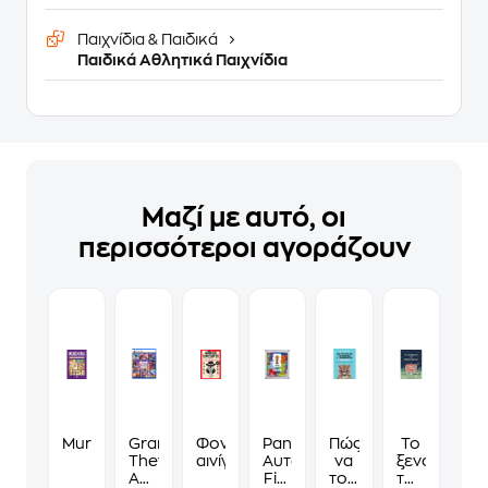
Παιχνίδια & Παιδικά
Παιδικά Αθλητικά Παιχνίδια
Μαζί με αυτό, οι
περισσότεροι αγοράζουν
Murdoku
Grand
Φονικά
Panini
Πώς
Το
Theft
αινίγματα
Αυτοκόλλητα
να
ξενοδοχείο
Auto
Fifa
τους
των