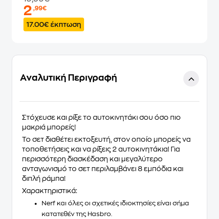
2
,99€
17.00€ έκπτωση
Αναλυτική Περιγραφή
Στόχευσε και
ρίξε το αυτοκινητάκι σου όσο πιο
μακριά μπορείς!
Το σετ διαθέτει εκτοξευτή, στον οποίο μπορείς
να
τοποθετήσεις και να ρίξεις 2 αυτοκινητάκια
! Για
περισσότερη διασκέδαση και μεγαλύτερο
ανταγωνισμό το σετ
περιλαμβάνει 8 εμπόδια και
διπλή ράμπα
!
Χαρακτηριστικά:
Nerf και όλες οι σχετικές ιδιοκτησίες είναι σήμα
κατατεθέν της Hasbro.