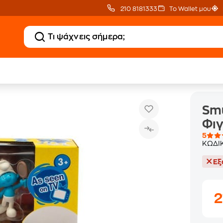
210 8181333
Το Wallet μου
Smurfs -Στρουμφάκια Σετ 6 Φιγούρες - Τυχαία Επ
Φιγούρες & Playset
Smu
Φιγ
5
ΚΩΔΙ
Εξ
2