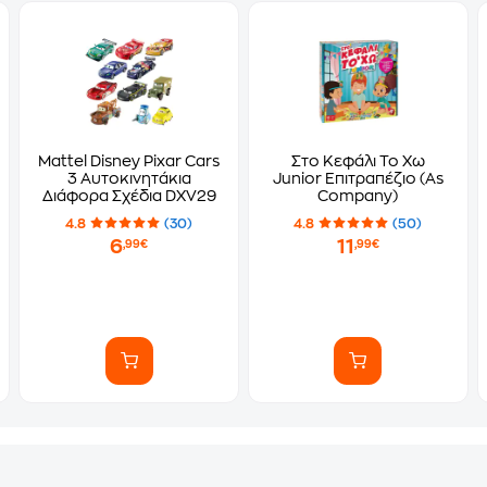
Mattel Disney Pixar Cars
Στο Κεφάλι Το Χω
r 4
3 Αυτοκινητάκια
Junior Επιτραπέζιο (As
Διάφορα Σχέδια DXV29
Company)
4.8
(30)
4.8
(50)
6
11
,99€
,99€