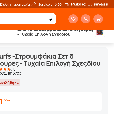
Εξέλιξη παραγγελίας
Service από 20'
Smurfs -Στρουμφάκια Σετ 6 Φιγούρες
- Τυχαία Επιλογή Σχεςδίου
ιλογή Σχεςδίου
rfs -Στρουμφάκια Σετ 6
ούρες - Τυχαία Επιλογή Σχεςδίου
(4)
ΚΟΣ:
1913703
αντλήθηκε
1
,99€