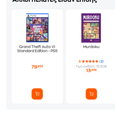
Grand Theft Auto VI
Murdoku
Standard Edition - PS5
5
(3)
79
Τιμή εκδότη: 15.50€
,89€
13
,99€