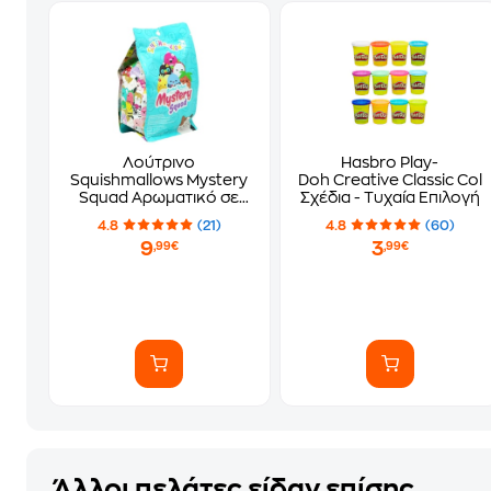
Λούτρινο
Hasbro Play-
Squishmallows Mystery
Doh Creative Classic Colo
Squad Αρωματικό σε
Σχέδια - Τυχαία Επιλογή
Σακουλάκι Έκπληξη σε
4.8
(21)
4.8
(60)
6 Σχέδια (13cm) - Τυχαία
9
3
,99€
,99€
Επιλογή Σχεδίου
Άλλοι πελάτες είδαν επίσης