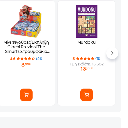
Μίνι Φιγούρες Έκπληξη
Murdoku
Giochi Preziosi The
Smurfs Στρουμφάκια
5.5 cm - Τυχαία Επιλογή
4.6
(21)
5
(3)
Σχεδίου
3
Τιμή εκδότη: 15.50€
,99€
13
,99€