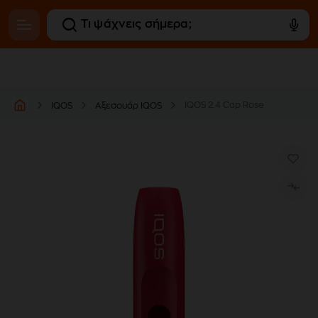
IQOS 2.4 Cap Rose
IQOS
Αξεσουάρ IQOS