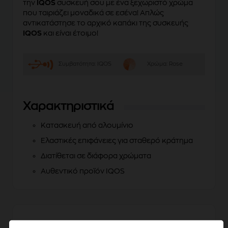
την
IQOS
συσκευή σου με ένα ξεχωριστό χρώμα
που ταιριάζει μοναδικά σε εσένα! Απλώς
αντικατάστησε το αρχικό καπάκι της συσκευής
IQOS
και είναι έτοιμο!
Συμβατότητα:
IQOS
Χρώμα:
Rose
Χαρακτηριστικά
Κατασκευή από αλουμίνιο
Ελαστικές επιφάνειες για σταθερό κράτημα
Διατίθεται σε διάφορα χρώματα
Αυθεντικό προϊόν IQOS