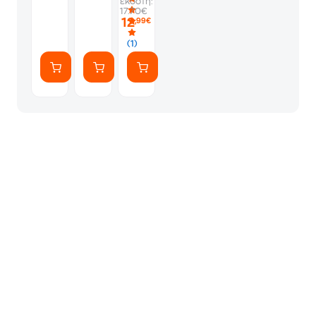
εκδότη:
17.70€
12
,99€
(1)