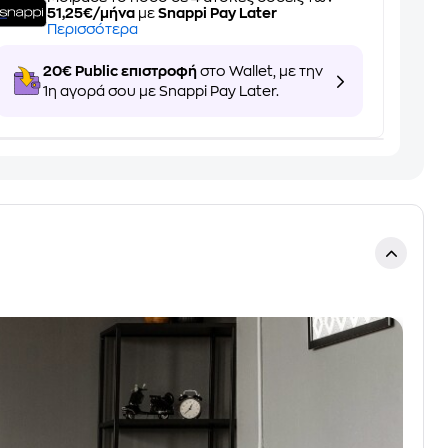
51,25€/μήνα
με
Snappi Pay Later
Περισσότερα
20€ Public επιστροφή
στο Wallet, με την
1η αγορά σου με Snappi Pay Later.