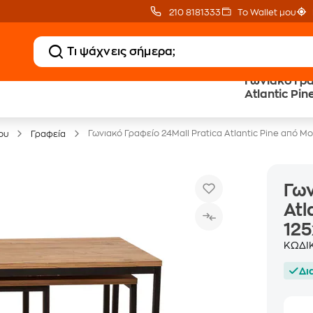
210 8181333
Το Wallet μου
Γωνιακό Γρα
Atlantic Pine από Μοριοσανί
Έπιπλα γραφείου -30%
125x54.5x7
Γωνιακό Γραφείο 24Mall Pratica Atlantic Pine από 
ου
Γραφεία
Γων
Atl
125
ΚΩΔΙ
Δι