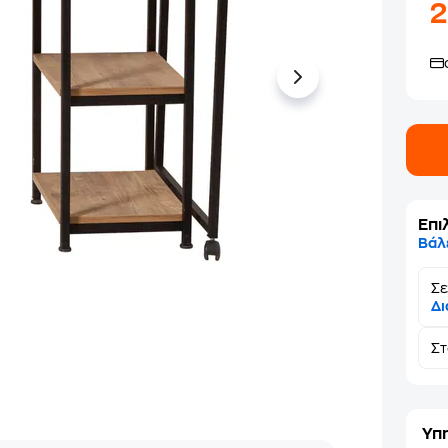
Επι
Βάλ
Σε
Δι
Σ
Υπ