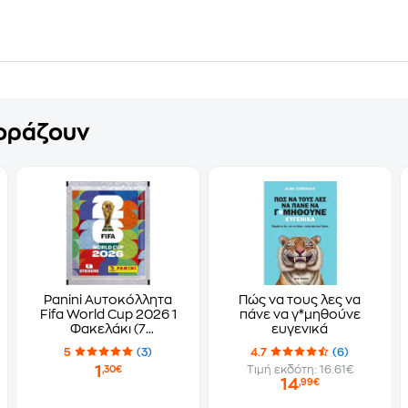
γοράζουν
Panini Αυτοκόλλητα
Πώς να τους λες να
Fifa World Cup 2026 1
πάνε να γ*μηθούνε
Φακελάκι (7
ευγενικά
Αυτοκόλλητα)
5
(3)
4.7
(6)
1
Τιμή εκδότη: 16.61€
,30€
14
,99€