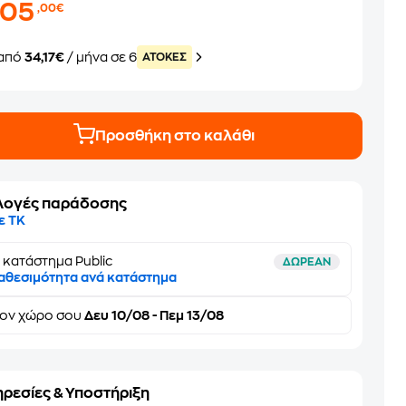
205
,00€
από
34,17€
/ μήνα σε 6
ATOKEΣ
Προσθήκη στο καλάθι
λογές παράδοσης
ε ΤΚ
 κατάστημα Public
ΔΩΡΕΑΝ
αθεσιμότητα ανά κατάστημα
τον
χώρο σου
Δευ 10/08 - Πεμ 13/08
ηρεσίες & Υποστήριξη