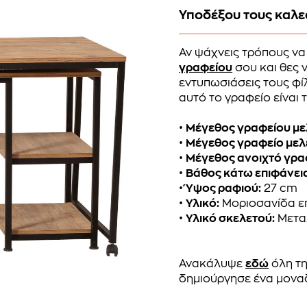
Υποδέξου τους καλε
Αν ψάχνεις τρόπους να
γραφείου
σου και θες ν
εντυπωσιάσεις τους φί
αυτό το γραφείο είναι τ
•
Μέγεθος γραφείου με
•
Μέγεθος γραφείο μελέ
•
Μέγεθος ανοιχτό γραφ
•
Βάθος κάτω επιφάνεια
•
Ύψος ραφιού:
27 cm
•
Υλικό:
Μοριοσανίδα επ
•
Υλικό σκελετού:
Μετα
Ανακάλυψε
εδώ
όλη τη
δημιούργησε ένα μονα