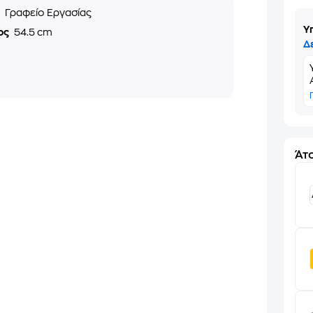
ς
Γραφείο Εργασίας
Υ
ος
54.5 cm
Δ
Άτο