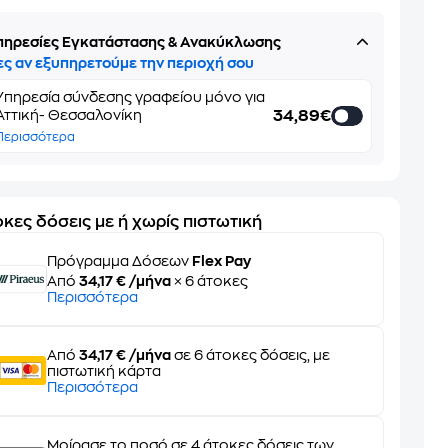
πηρεσίες Εγκατάστασης & Ανακύκλωσης
ες αν εξυπηρετούμε την περιοχή σου
Υπηρεσία σύνδεσης γραφείου μόνο για
34,89€
Αττική- Θεσσαλονίκη
Περισσότερα
κες δόσεις με ή χωρίς πιστωτική
Πρόγραμμα Δόσεων
Flex Pay
Από
34,17 € /μήνα
× 6 άτοκες
Περισσότερα
Από
34,17 € /μήνα
σε 6 άτοκες δόσεις, με
πιστωτική κάρτα
Περισσότερα
Μοίρασε το ποσό σε 4 άτοκες δόσεις των