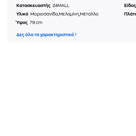
Κατασκευαστής
24MALL
Είδο
Υλικό
Μοριοσανίδα,Μελαμίνη,Μέταλλο
Πλάτ
Ύψος
79 cm
Δες όλα τα χαρακτηριστικά