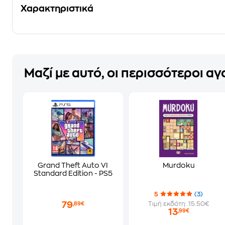
Χαρακτηριστικά
Μαζί με αυτό, οι περισσότεροι α
Grand Theft Auto VI
Murdoku
Standard Edition - PS5
5
(3)
79
Τιμή εκδότη: 15.50€
,89€
13
,99€