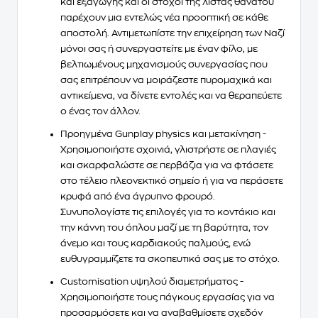
και εξαγωγής και οι στόχοι της λίστας θανάτου
παρέχουν μια εντελώς νέα προοπτική σε κάθε
αποστολή. Αντιμετωπίστε την επιχείρηση των Ναζί
μόνοι σας ή συνεργαστείτε με έναν φίλο
, με
βελτιωμένους μηχανισμούς συνεργασίας που
σας επιτρέπουν να μοιράζεστε πυρομαχικά και
αντικείμενα, να δίνετε εντολές και να θεραπεύετε
ο ένας τον άλλον.
Προηγμένα Gunplay physics και μετακίνηση
-
Χρησιμοποιήστε σχοινιά, γλιστρήστε σε πλαγιές
και σκαρφαλώστε σε περβάζια για να φτάσετε
στο τέλειο πλεονεκτικό σημείο ή για να περάσετε
κρυφά από ένα άγρυπνο φρουρό.
Συνυπολογίστε τις επιλογές για το κοντάκιο και
την κάννη του όπλου μαζί με τη βαρύτητα, τον
άνεμο και τους καρδιακούς παλμούς, ενώ
ευθυγραμμίζετε τα σκοπευτικά σας με το στόχο.
Customisation υψηλού διαμετρήματος
-
Χρησιμοποιήστε τους πάγκους εργασίας για να
προσαρμόσετε και να αναβαθμίσετε σχεδόν