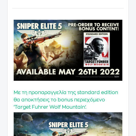
Με τη
προπαραγγελία
της
standard edition
θα αποκτήσεις το
bonus
περιεχόμενο
‘
Target Fuhrer Wolf Mountain
’.