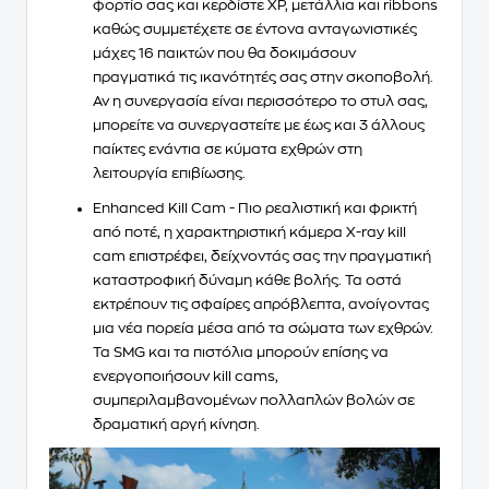
φορτίο σας και κερδίστε XP, μετάλλια και ribbons
καθώς συμμετέχετε σε έντονα
ανταγωνιστικές
μάχες 16 παικτών
που θα δοκιμάσουν
πραγματικά τις ικανότητές σας στην σκοποβολή.
Αν η συνεργασία είναι περισσότερο το στυλ σας,
μπορείτε να συνεργαστείτε με έως και 3 άλλους
παίκτες ενάντια σε κύματα εχθρών στη
λειτουργία επιβίωσης
.
Enhanced Kill Cam
- Πιο ρεαλιστική και φρικτή
από ποτέ, η χαρακτηριστική κάμερα X-ray kill
cam επιστρέφει,
δείχνοντάς σας την πραγματική
καταστροφική δύναμη κάθε βολής
. Τα οστά
εκτρέπουν τις σφαίρες απρόβλεπτα, ανοίγοντας
μια νέα πορεία μέσα από τα σώματα των εχθρών.
Τα SMG και τα πιστόλια μπορούν επίσης να
ενεργοποιήσουν kill cams,
συμπεριλαμβανομένων πολλαπλών βολών σε
δραματική αργή κίνηση.