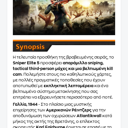
Η τελευταία προσθήκη της βραβευμένης σειράς, το
Sniper Elite 5
προσφέρει
απαράμιλλο sniping,
tactical third-person μάχες και μια βελτιωμένη kill
cam
. Πολεμήστε στους πιο καθηλωτικούς χάρτες,
με πολλές πραγματικές τοποθεσίες που έχουν
αποτυπωθεί με
εκπληκτική λεπτομέρεια
και ένα
βελτιωμένο σύστημα μετακίνησης που σας
επιτρέπει να εξερευνήσετε περισσότερο από ποτέ.
Γαλλία, 1944
- Στο πλαίσιο μιας μυστικής
επιχείρησης των
Αμερικανών Ρέιντζερς
για την
αποδυνάμωση των οχυρώσεων
Atlantikwall
κατά
μήκος της ακτής της Βρετάνης, ο επίλεκτος
σκοπευτής
Karl Fairburne
έρχεται σε επαφή με τη