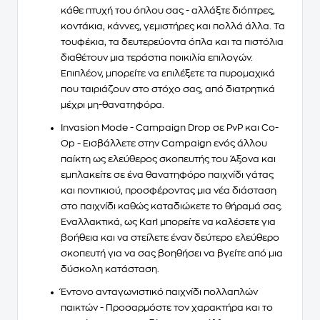
κάθε πτυχή του όπλου σας - αλλάξτε διόπτρες,
κοντάκια, κάννες, γεμιστήρες και πολλά άλλα. Τα
τουφέκια, τα δευτερεύοντα όπλα και τα πιστόλια
διαθέτουν μια
τεράστια ποικιλία επιλογών
.
Επιπλέον, μπορείτε να επιλέξετε τα πυρομαχικά
που ταιριάζουν στο στόχο σας, από διατρητικά
μέχρι μη-θανατηφόρα.
Invasion Mode - Campaign Drop σε PvP και Co-
Op
- Εισβάλλετε στην Campaign ενός άλλου
παίκτη ως ελεύθερος σκοπευτής του Άξονα και
εμπλακείτε σε ένα θανατηφόρο παιχνίδι γάτας
και ποντικιού, προσφέροντας μια νέα διάσταση
στο παιχνίδι καθώς καταδιώκετε το θήραμά σας.
Εναλλακτικά, ως Karl
μπορείτε να καλέσετε για
βοήθεια
και να στείλετε έναν δεύτερο ελεύθερο
σκοπευτή για να σας βοηθήσει να βγείτε από μια
δύσκολη κατάσταση.
Έντονο ανταγωνιστικό παιχνίδι πολλαπλών
παικτών
- Προσαρμόστε τον χαρακτήρα και το