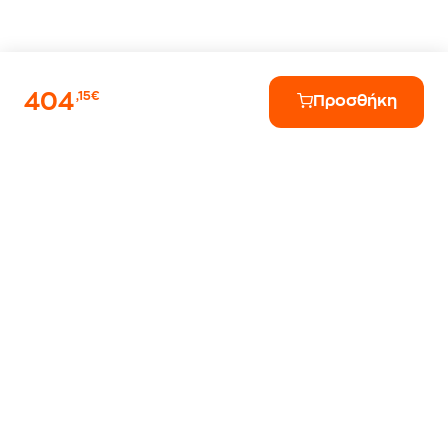
404
,15€
Προσθήκη