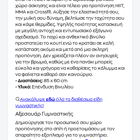
χώρο άσκησης και είναι τέλειο για προπόνηση HIIT,
MMA και Crossfit. Αύξησε την ελαστικότητά σου,
την μυϊκή σου δύναμη, βελτίωσε την ταχύτητα σου
και κάψε θερμίδες. Υψηλής ποιότητας κατασκευή
με μεγάλη αντοχή και εντυπωσιακό εξάγωνο
σχεδιασμό. Το παχύ και ανθεκτικό βινύλιο
προστατεύει το κουτί ενώ το κρατάει σε καλή
κατάσταση ακόμα και μετά από μια σκληρή
προπόνηση. Δεν χρειάζεται πλέον αν ανησυχείς
για την βρωμιά, καθώς με ένα πανάκι μπορείς
εύκολα και γρήγορα να καθαρίσεις το κάλυμμα και
να φαίνεται καθαρό σαν καινούργιο.
•
Διαστάσεις:
85 x 60 cm
•
Υλικό:
Επένδυση Βινυλίου
Ανακάλυψε
εδώ
όλα τα διαθέσιμα είδη
γυμναστικής!
Αξεσουάρ Γυμναστικής
Δημιούργησε τον προσωπικό σου χώρο
προπόνησης στο σπίτι ή προετοιμάσου με τον
απαραίτητο εξοπλισμό για το γυμναστήριο.