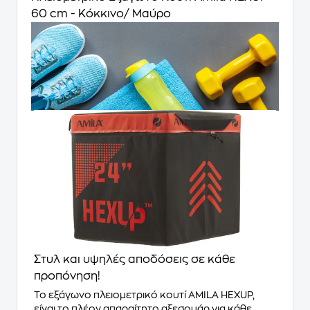
60 cm - Κόκκινο/ Μαύρο
Στυλ και υψηλές αποδόσεις σε κάθε
προπόνηση!
Το εξάγωνο πλειομετρικό κουτί AMILA HEXUP,
είναι το πλέον απαραίτητο αξεσουάρ για κάθε