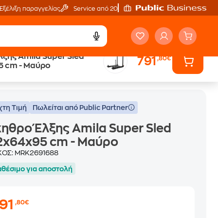
Εξέλιξη παραγγελίας
Service από 20'
ξης Amila Super Sled
791
,80€
 cm - Μαύρο
Μαύρο
χτη Τιμή
Πωλείται από Public Partner
ηθρο Έλξης Amila Super Sled
2x64x95 cm - Μαύρο
ΚΟΣ:
MRK2691688
αθέσιμο για αποστολή
91
,80€