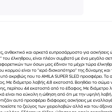
, ανθεκτικό και αρκετά ευπροσάρμοστο για ασκήσεις ώ
α" του έλκηθρου, είναι πλέον συμβατό με ένα μεγάλο 
αφορετικών των όσων μας έδιναν τα μέχρι τώρα έλκηθρ
ου κορμού είναι το "ιερό δισκοπότηρο" της δύναμης και
αυτό ακριβώς που το AMILA SUPER SLED προσφέρει. Τα α
ς. Με διάμετρο λαβής 4.8 εκατοστά. Βοηθάει το σώμα ν
, περίπου 44 εκατοστά από το έδαφος. Με διάμετρο λα
νικά είναι πιο εύκολη η ώθηση από ότι με την υψηλή λαβ
 ντιζάιν αυτό προσφέρει διάφορες ασκήσεις με εναλλαγ
οποιείστε το ζεύγος των χειρολαβών αλλά και του άξονα