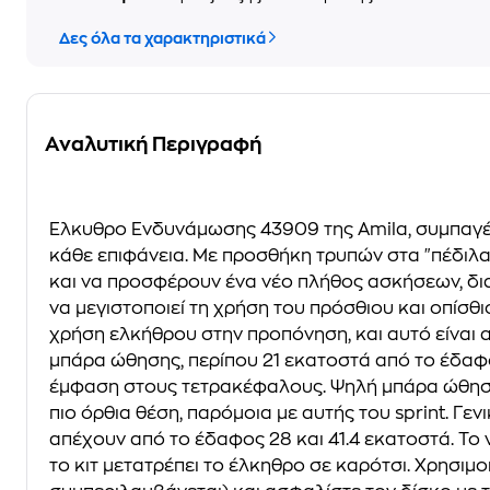
Δες όλα τα χαρακτηριστικά
Αναλυτική Περιγραφή
Έλκυθρο Ενδυνάμωσης 43909 της Amila, συμπαγές
κάθε επιφάνεια. Με προσθήκη τρυπών στα "πέδιλ
και να προσφέρουν ένα νέο πλήθος ασκήσεων, δι
να μεγιστοποιεί τη χρήση του πρόσθιου και οπίσθι
χρήση ελκήθρου στην προπόνηση, και αυτό είναι 
μπάρα ώθησης, περίπου 21 εκατοστά από το έδαφο
έμφαση στους τετρακέφαλους. Ψηλή μπάρα ώθησης
πιο όρθια θέση, παρόμοια με αυτής του sprint. Γε
απέχουν από το έδαφος 28 και 41.4 εκατοστά. Το
το κιτ μετατρέπει το έλκηθρο σε καρότσι. Χρησιμ