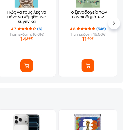
Πώς να τους λες να
Το ξενοδοχείο των
πάνε να γ*μηθούνε
συναισθημάτων
ευγενικά
4.7
(6)
4.8
(346)
Τιμή εκδότη: 16.61€
Τιμή εκδότη: 15.50€
14
11
,99€
,40€