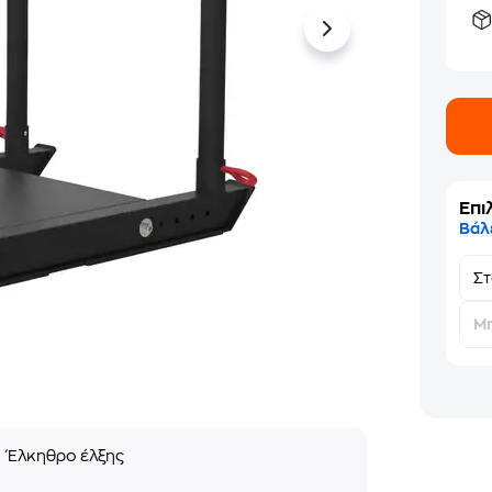
Επι
Βάλ
Σ
Μη
ς
Έλκηθρο έλξης