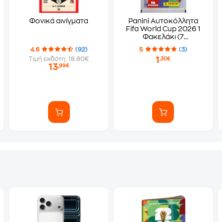
Φονικά αινίγματα
Panini Αυτοκόλλητα
Fifa World Cup 2026 1
Φακελάκι (7
Αυτοκόλλητα)
4.6
(92)
5
(3)
1
Τιμή εκδότη: 18.80€
,30€
13
,99€