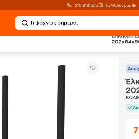
210 8181333
Το Wallet μου
Έλκηθρο Έλ
202x64x95
Έλκηθρο Έλξης Amila Super Sled 202x64x95 cm - 
οπλισμός Crossfit
Άπαι
Έλκ
20
ΚΩΔΙ
Δι
7