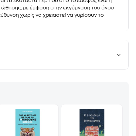
ται 76 εκατοστά περίπου από το έδαφος ενώ η
εις ώθησης, με έμφαση στην εκγύμναση του άνου
ύθυνση χωρίς να χρειαστεί να γυρίσουν το