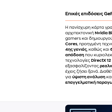
Επικές επιδόσεις G
Η πανίσχυρη κάρτα γ
αρχιτεκτονική
Nvidia B
gamers και δημιουργού
Cores
, προηγμένη τεχ
4ης γενιάς
, καθώς και
απόδοση
που κυριολεκτ
τεχνολογίες
DirectX 12
εξασφαλίζοντας
ρεαλι
έχεις ζήσει ξανά. Διαθέ
για
ύψιστη ανάλυση
κα
επαγγελματική παραγ