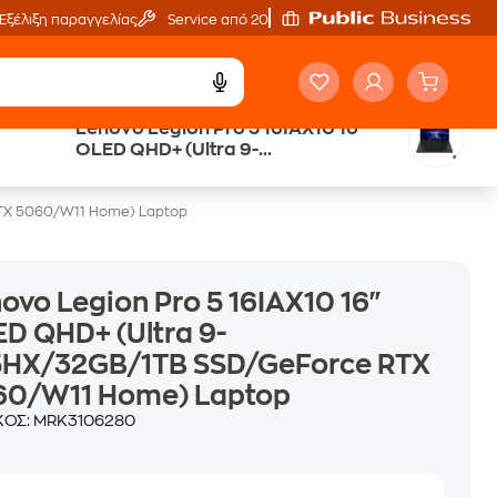
Εξέλιξη παραγγελίας
Service από 20'
Lenovo Legion Pro 5 16IAX10 16"
Άτοκες Δόσεις
OLED QHD+ (Ultra 9-
χωρίς κάρτα
275HX/32GB/1TB SSD/GeForce RTX
5060/W11 Home) Laptop
RTX 5060/W11 Home) Laptop
ovo Legion Pro 5 16IAX10 16"
D QHD+ (Ultra 9-
5HX/32GB/1TB SSD/GeForce RTX
60/W11 Home) Laptop
ΚΟΣ:
MRK3106280