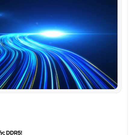
ής DDR5!