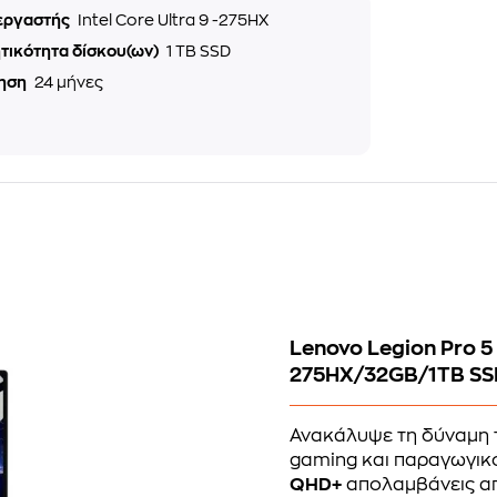
εργαστής
Intel Core Ultra 9 -275HX
τικότητα δίσκου(ων)
1 TB SSD
ηση
24 μήνες
Lenovo Legion Pro 5
275HX/32GB/1TB SS
Ανακάλυψε τη δύναμη
gaming και παραγωγικ
QHD+
απολαμβάνεις απ