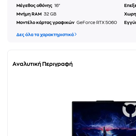
Μέγεθος οθόνης
16"
Επεξ
Μνήμη RAM
32 GB
Χωρη
Μοντέλο κάρτας γραφικών
GeForce RTX 5060
Εγγύ
Δες όλα τα χαρακτηριστικά
Αναλυτική Περιγραφή