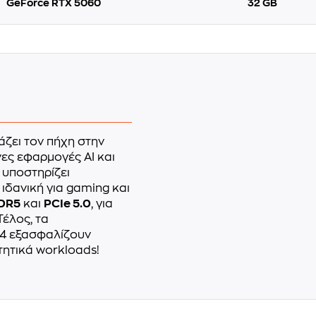
GeForce RTX 5060
32 GB
ζει τον πήχη στην
ες εφαρμογές AI και
υποστηρίζει
 ιδανική για gaming και
DR5
και
PCIe 5.0
, για
έλος, τα
 4 εξασφαλίζουν
τητικά workloads!