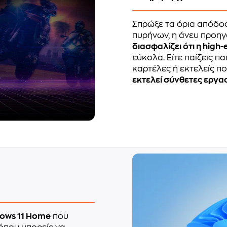
Σπρώξε τα όρια απόδο
πυρήνων, η άνευ προη
διασφαλίζει ότι η high
εύκολα. Είτε παίζεις πα
καρτέλες ή εκτελείς π
εκτελεί σύνθετες εργασ
ows 11 Home
που