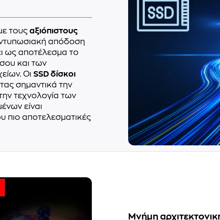
με τους
αξιόπιστους
ντυπωσιακή απόδοση
ει ως αποτέλεσμα το
σου και των
είων. Οι
SSD δίσκοι
τας σημαντικά την
 την τεχνολογία των
ένων είναι
ου πιο αποτελεσματικές
Μνήμη αρχιτεκτονικ