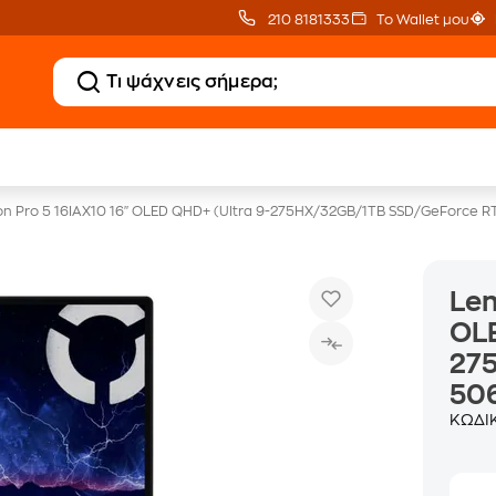
210 8181333
Το Wallet μου
20% Public επιστροφή €
Δώρο ΑΙ courses
σε monitor
αξίας 150€
on Pro 5 16IAX10 16" OLED QHD+ (Ultra 9-275HX/32GB/1TB SSD/GeForce 
Len
OLE
27
50
ΚΩΔΙ