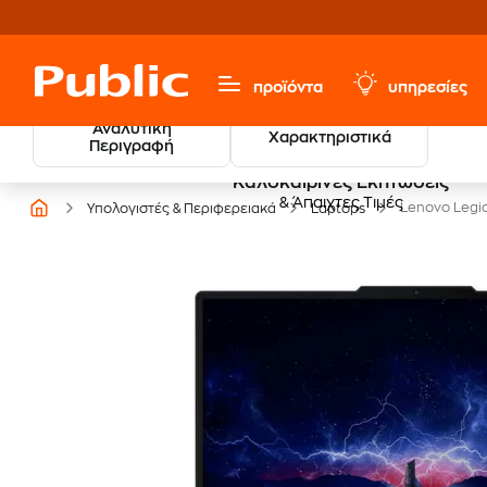
προϊόντα
υπηρεσίες
Αναλυτική
Χαρακτηριστικά
Περιγραφή
Καλοκαιρινές Εκπτώσεις
& Άπαιχτες Τιμές
Lenovo Legi
Υπολογιστές & Περιφερειακά
Laptops