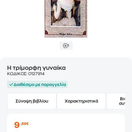
1
Η τρίμορφη γυναίκα
ΚΩΔΙΚΟΣ:
0127914
Διαθέσιμο με παραγγελία
Βιογ
Σύνοψη βιβλίου
Χαρακτηριστικά
συγγ
9
,89€