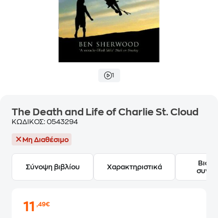
1
The Death and Life of Charlie St. Cloud
ΚΩΔΙΚΟΣ:
0543294
Μη Διαθέσιμο
Βιογ
Σύνοψη βιβλίου
Χαρακτηριστικά
συγγ
11
,49€