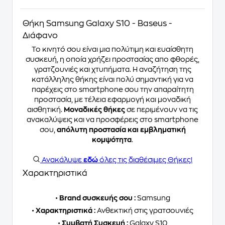
Θήκη Samsung Galaxy S10 - Baseus -
Διάφανο
Το κινητό σου είναι μια πολύτιμη και ευαίσθητη
συσκευή, η οποία χρήζει προστασίας απο φθορές,
γρατζουνιές και χτυπήματα. Η αναζήτηση της
κατάλληλης θήκης είναι πολύ σημαντική για να
παρέχεις στο smartphone σου την απαραίτητη
προστασία, με τέλεια εφαρμογή και μοναδική
αισθητική.
Μοναδικές θήκες
σε περιμένουν να τις
ανακαλύψεις και να προσφέρεις στο smartphone
σου,
απόλυτη προστασία και εμβληματική
κομψότητα
.
Ανακάλυψε
εδώ
όλες τις διαθέσιμες Θήκες!
Χαρακτηριστικά
•
Brand συσκευής σου :
Samsung
•
Χαρακτηριστικά :
Ανθεκτική στις γρατσουνιές
•
Συμβατή Συσκευή :
Galaxy S10