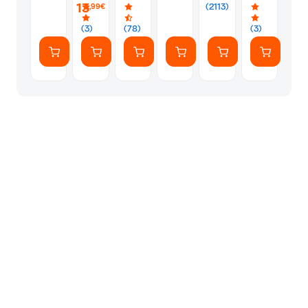
PS5
Silver
Φακελάκι
13
(2113)
,99€
(7
Αυτοκόλλητ
(3)
(78)
(3)