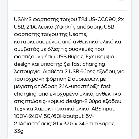
USAMS φορτιστής τοίχου T24 US-CC090, 2x
USB, 2.1A, λευκόςΥψηλής απόδοσης USB
φορτιστής τοίχου της Usams,
κατασκευασμένος από ανθεκτικό υλικό και
συμβατός με όλες τις συσκευές που
φορτίζουν μέσω USB θύρας. Έχει κομψό
design και υποστηρίζει fast charging
λειτουργία. Διαθέτει 2 USB θύρες εξόδου, για
ταυτόχρονη φόρτιση 2 συσκευών, με
μέγιστη απόδοση 2.1Α.-υποστήριξη fast
charging-από ενισχυμένο υλικό, ανθεκτικό
στις πτώσεις-κομψό design-2 θύρα εξόδου
Τεχνικά Χαρακτηριστικά:υλικό: ABSinput:
100V-240V, 50/60Hzoutput: 5V-
2.1Aδιαστάσεις: 81 x 37.5 x 24.5mmβάρος:
33g