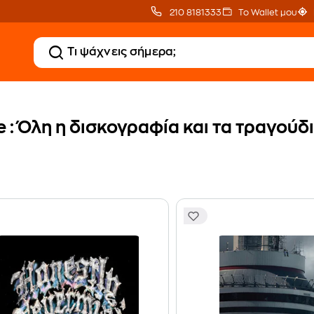
210 8181333
Το Wallet μου
 : Όλη η δισκογραφία και τα τραγούδ