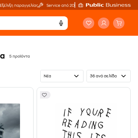
Εξέλιξη παραγγελίας
Service από 20'
ια
5 προϊόντα
Νέα
36 ανά σελίδα