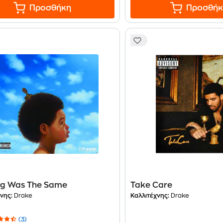
Προσθήκη
Προσθήκ
ng Was The Same
Take Care
νης:
Drake
Καλλιτέχνης:
Drake
(3)