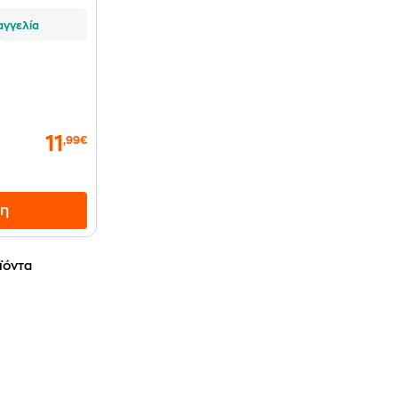
αγγελία
11
,99€
η
ϊόντα