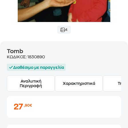
4
Tomb
ΚΩΔΙΚΟΣ:
1830890
Διαθέσιμο με παραγγελία
Αναλυτική
Χαρακτηριστικά
Track
Περιγραφή
27
,90€