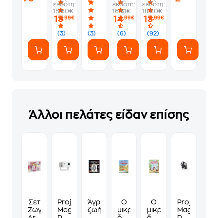
εκδότη:
εκδότη:
εκδότη:
-
1
να
Album
15.50€
16.61€
18.80€
PS5
Φακελάκι
γ*μηθούνε
13
14
13
,99€
,99€
,99€
(7
ευγενικά
Αυτοκόλλητα)
(3)
(3)
(6)
(92)
Άλλοι πελάτες είδαν επίσης
Σετ
Projector
Άγρια
Ο
Ο
Projector
Ζωγραφικής
Magcubic
ζωή
μικρός
μικρός
Magcubic
Aria
DLP
δράκος
δράκος
DLP