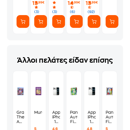
PS5
Φακελάκι
γ*μηθούνε
13
14
13
,99€
,99€
,99€
(7
ευγενικά
Αυτοκόλλητα)
(3)
(3)
(6)
(92)
Άλλοι πελάτες είδαν επίσης
Grand
Murdoku
Apple
Panini
Apple
Panini
Theft
iPhone
Αυτοκόλλητα
iPhone
Αυτοκόλλη
Auto
17
Fifa
17
Fifa
VI
Pro
World
Pro
World
5
4.6
4.8
5