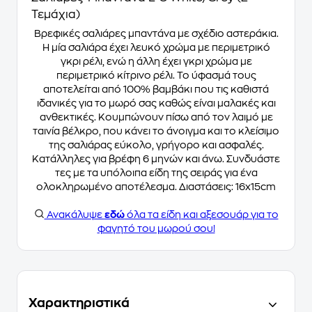
Τεμάχια)
Βρεφικές σαλιάρες μπαντάνα με σχέδιο αστεράκια.
Η μία σαλιάρα έχει λευκό χρώμα με περιμετρικό
γκρι ρέλι, ενώ η άλλη έχει γκρι χρώμα με
περιμετρικό κίτρινο ρέλι. Το ύφασμά τους
αποτελείται από 100% βαμβάκι που τις καθιστά
ιδανικές για το μωρό σας καθώς είναι μαλακές και
ανθεκτικές. Κουμπώνουν πίσω από τον λαιμό με
ταινία βέλκρο, που κάνει το άνοιγμα και το κλείσιμο
της σαλιάρας εύκολο, γρήγορο και ασφαλές.
Κατάλληλες για βρέφη 6 μηνών και άνω. Συνδυάστε
τες με τα υπόλοιπα είδη της σειράς για ένα
ολοκληρωμένο αποτέλεσμα. Διαστάσεις: 16x15cm
Ανακάλυψε
εδώ
όλα τα είδη και αξεσουάρ για το
φαγητό του μωρού σου!
Χαρακτηριστικά