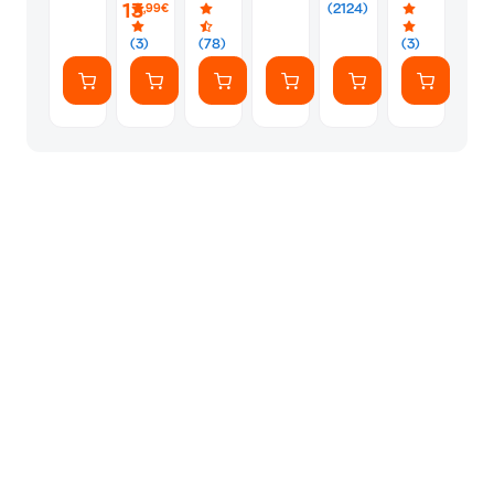
PS5
Silver
Φακελάκι
13
(2124)
,99€
(7
Αυτοκόλλητ
(3)
(78)
(3)