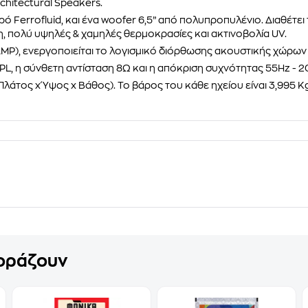
hitectural Speakers
.
ρό Ferrofluid, και ένα woofer 6,5” από πολυπροπυλένιο. Διαθέτε
η, πολύ υψηλές & χαμηλές θερμοκρασίες και ακτινοβολία UV
.
AMP), ενεργοποιείται το λογισμικό διόρθωσης ακουστικής χώρω
SPL, η σύνθετη αντίσταση 8Ω και η απόκριση συχνότητας 55Hz - 2
m (Πλάτος x Ύψος x Bάθος). Το βάρος του κάθε ηχείου είναι 3,995 K
γοράζουν