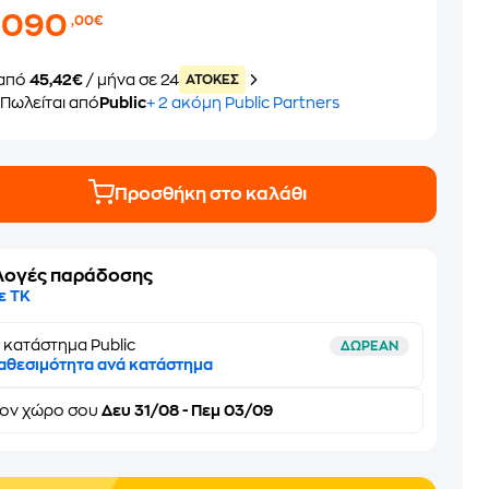
.090
,00€
από
45,42€
/ μήνα σε 24
ATOKEΣ
Πωλείται από
Public
+ 2 ακόμη Public Partners
Προσθήκη στο καλάθι
λογές παράδοσης
ε ΤΚ
 κατάστημα Public
ΔΩΡΕΑΝ
αθεσιμότητα ανά κατάστημα
τον
χώρο σου
Δευ 31/08 - Πεμ 03/09