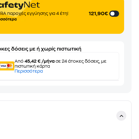
121,90€
RA παροχές εγγύησης για 4 έτη!
ισσότερα
κες δόσεις με ή χωρίς πιστωτική
Από
45,42 € /μήνα
σε 24 άτοκες δόσεις, με
πιστωτική κάρτα
Περισσότερα