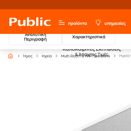
προϊόντα
υπηρεσίες
Αναλυτική
Χαρακτηριστικά
Περιγραφή
Καλοκαιρινές Εκπτώσεις
& Άπαιχτες Τιμές
Ηχεία 
Ήχος
Ηχεία
Multi Room & WiFi Speakers