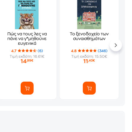
Πώς να τους λες να
Το ξενοδοχείο των
πάνε να γ*μηθούνε
συναισθημάτων
ευγενικά
4.7
(6)
4.8
(346)
Τιμή εκδότη: 16.61€
Τιμή εκδότη: 15.50€
14
11
,99€
,40€