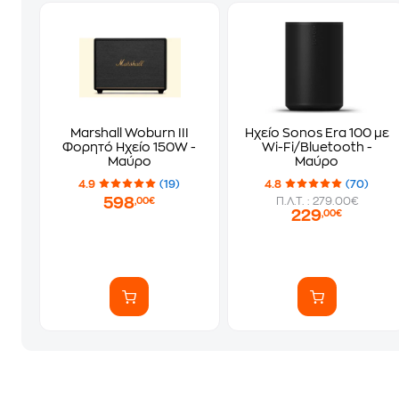
Marshall Woburn III
Ηχείο Sonos Era 100 με
Φορητό Ηχείο 150W -
Wi-Fi/Bluetooth -
Μαύρο
Μαύρο
4.9
(19)
4.8
(70)
598
Π.Λ.Τ. : 279.00€
,00€
229
,00€