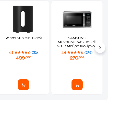
Sonos Sub Mini Black
SAMSUNG
MC28H5015AS με Grill
28 Lt Μαύρο Φούρνος
Μικροκυμάτων
4.5
(32)
4.6
(279)
499
270
,00€
,00€