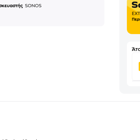
σκευαστής
SONOS
EXT
Περ
Άτο