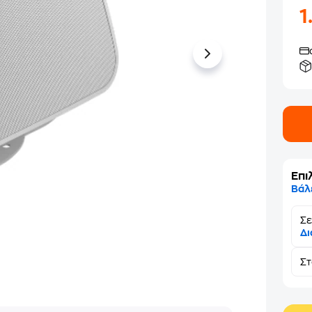
1
Επι
Βάλ
Σε
Δι
Σ