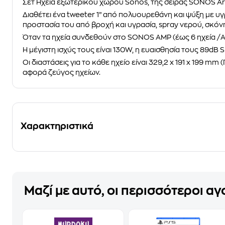
Σετ Ηχεία εξωτερικού χώρου
Sonos
, της σειράς
SONOS Arc
Διαθέτει ένα tweeter 1” από πολυουρεθάνη και ψύξη με υγ
προστασία του από βροχή και υγρασία, spray νερού, σκόν
Όταν τα ηχεία συνδεθούν στο
SONOS AMP
(έως 6 ηχεία /
Η μέγιστη ισχύς τους είναι 130W, η ευαισθησία τους 89dB 
Οι διαστάσεις για το κάθε ηχείο είναι 329,2 x 191 x 199 m
αφορά ζεύγος ηχείων.
Χαρακτηριστικά
Μαζί με αυτό, οι περισσότεροι α