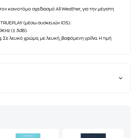
ι τον καινοτόμο σχεδιασμό
All Weather, για την μέγιστη
ν
TRUEPLAY
(μέσω συσκευών iOS).
0KHz (± 3dB).
g. Σε λευκό χρώμα, με λευκή, βαφόμενη γρίλια. Η τιμή