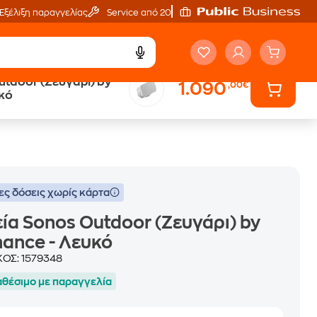
Εξέλιξη παραγγελίας
Service από 20'
utdoor (Ζευγάρι) by
1.090
,00€
ά
Public επιστροφή €
κό
κέρδος σε κάθε αγορά
ες δόσεις χωρίς κάρτα
ία Sonos Outdoor (Ζευγάρι) by
ance - Λευκό
ΚΟΣ:
1579348
αθέσιμο με παραγγελία