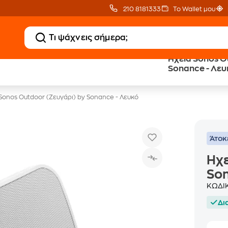
210 8181333
Το Wallet μου
Ηχεία Sonos O
20 € Public Επιστροφή
Δωρεάν Μεταφορικ
Sonance - Λευ
με Snappi
με Public+ Delivery
Sonos Outdoor (Ζευγάρι) by Sonance - Λευκό
Άτοκ
Ηχε
Son
ΚΩΔΙ
Δι