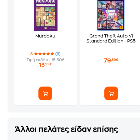
Murdoku
Grand Theft Auto VI
Standard Edition - PS5
5
(3)
79
Τιμή εκδότη: 15.50€
,89€
13
,99€
Άλλοι πελάτες είδαν επίσης