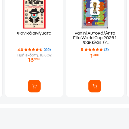
Φονικά αινίγματα
Panini Αυτοκόλλητα
Fifa World Cup 2026 1
Φακελάκι (7
Αυτοκόλλητα)
4.6
(92)
5
(3)
1
Τιμή εκδότη: 18.80€
,30€
13
,99€