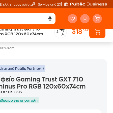
Εξέλιξη παραγγελίας
Service από 20'
aming Trust GXT 710
318
,14€
Pro RGB 120x60x74cm
0x60x74cm
ίται από Public Partner
φείο Gaming Trust GXT 710
minus Pro RGB 120x60x74cm
ΚΟΣ:
1997795
αθέσιμο για αποστολή