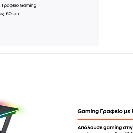
ς
Γραφείο Gaming
ος
60 cm
Gaming Γραφείο με R
Απόλαυσε gaming στιγ