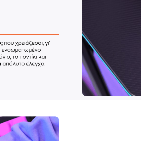
ς που χρειάζεσαι, γι'
να ενσωματωμένο
ιο, το ποντίκι και
α απόλυτο έλεγχο.