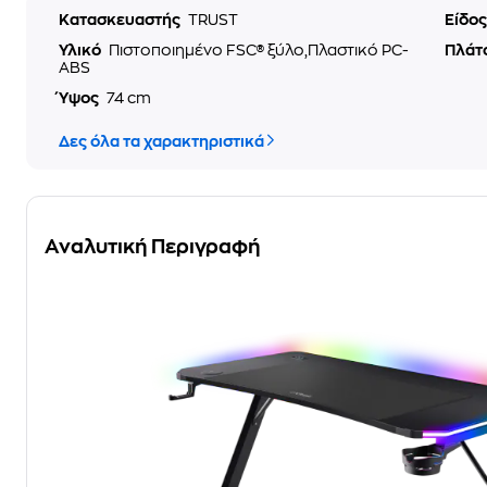
Κατασκευαστής
TRUST
Είδο
Υλικό
Πιστοποιημένο FSC® ξύλο,Πλαστικό PC-
Πλάτ
ABS
Ύψος
74 cm
Δες όλα τα χαρακτηριστικά
Αναλυτική Περιγραφή