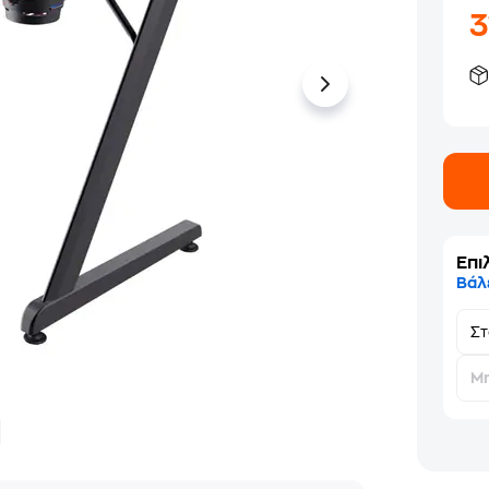
Επι
Βάλ
Σ
Μη