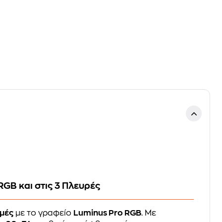
GB και στις 3 Πλευρές
μές
με το γραφείο
Luminus Pro RGB
. Με