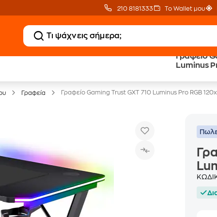
210 8181333
Το Wallet μου
Γραφείο G
Luminus 
Έπιπλα γραφείου -30%
Γραφείο Gaming Trust GXT 710 Luminus Pro RGB 12
ου
Γραφεία
Πωλε
Γρα
Lu
ΚΩΔΙ
Δι