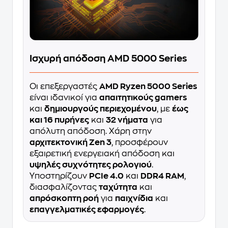
Ισχυρή απόδοση AMD 5000 Series
Οι επεξεργαστές
AMD Ryzen 5000 Series
είναι ιδανικοί για
απαιτητικούς gamers
και
δημιουργούς περιεχομένου
, με
έως
και 16 πυρήνες
και
32 νήματα
για
απόλυτη απόδοση. Χάρη στην
αρχιτεκτονική Zen 3
, προσφέρουν
εξαιρετική ενεργειακή απόδοση και
υψηλές συχνότητες ρολογιού
.
Υποστηρίζουν
PCIe 4.0
και
DDR4 RAM
,
διασφαλίζοντας
ταχύτητα
και
απρόσκοπτη ροή
για
παιχνίδια
και
επαγγελματικές εφαρμογές
.