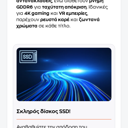
αντανακλάσεις
, ενώ διαθέτουν
μνήμη
GDDR6
για
ταχύτατη απόκριση
. Ιδανικές
για
4K gaming
και
VR εμπειρίες
,
παρέχουν
ρευστά καρέ
και
ζωντανά
χρώματα
σε κάθε τίτλο.
Σκληρός δίσκος SSD!
Αναβαθμίστε την απόδοση του