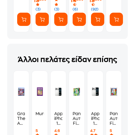
13
14
13
(7
ευγενικά
Αυτοκόλλητα)
(3)
(3)
(6)
(92)
Άλλοι πελάτες είδαν επίσης
Grand
Murdoku
Apple
Panini
Apple
Panini
Theft
iPhone
Αυτοκόλλητα
iPhone
Αυτοκόλλη
Auto
17
Fifa
17
Fifa
VI
Pro
World
Pro
World
5
4.6
4.7
5
Standard
Max
Cup
256GB
Cup