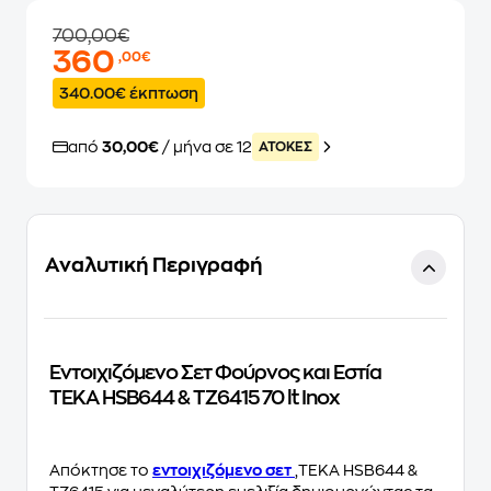
700,00€
360
,00€
340.00€ έκπτωση
από
30,00€
/ μήνα σε 12
ATOKEΣ
Αναλυτική Περιγραφή
Εντοιχιζόμενο Σετ Φούρνος και Εστία
TEKA HSB644 & TZ6415 70 lt Inox
Απόκτησε το
εντοιχιζόμενο σετ
,TEKA HSB644 &