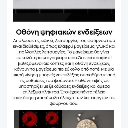
Οθόνη ψηφιακών ενδείξεων
Απόλαυσε τις ειδικές λειτουργίες του φούρνου που
είναι διαθέσιμες, όπως ελαφρύ μαγείρεμα, γλυκά και
πολλαπλές λειτουργίες. Το μαγείρεμα θα γίνει
ευκολότερο και γρηγορότερο.Οι περιστροφικοί
βυθιζόμενοι διακόπτες και η οθόνη ενδείξεων,
κάνουν το μαγείρεμα πιο εύκολο από ποτέ. Με μία
μικρή κίνηση μπορείς να επιλέξεις οποιαδήποτε από
τις ρυθμίσεις του φούρνου. Η οθόνη αφής σε
υποστηρίζει με ξεκάθαρες ενδείξεις και άμεσα
επιλέξιμα πλήκτρα. Έτσι έχεις πάντα τέλεια
επισκόπηση και εύκολο έλεγχο των λειτουργιών του
φούρνου σου.