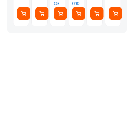
WiFi
(3)
(78)