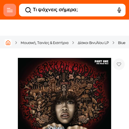
Μουσική, Ταινίες & Εισιτήρια
Δίσκοι Βινυλίου LP
Blues