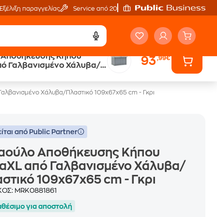
Εξέλιξη παραγγελίας
Service από 20'
 Αποθήκευσης Κήπου
93
,99€
πό Γαλβανισμένο Χάλυβα/
109x67x65 cm - Γκρι
αλβανισμένο Χάλυβα/Πλαστικό 109x67x65 cm - Γκρι
ίται από Public Partner
αούλο Αποθήκευσης Κήπου
aXL από Γαλβανισμένο Χάλυβα/
στικό 109x67x65 cm - Γκρι
ΚΟΣ:
MRK0881861
αθέσιμο για αποστολή