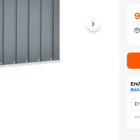
Επι
Βάλ
Σ
Μη