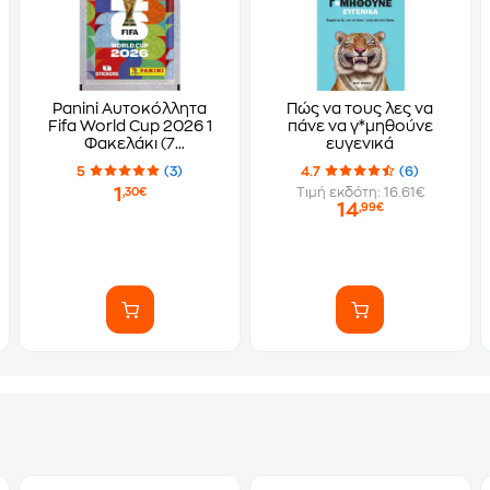
Panini Αυτοκόλλητα
Πώς να τους λες να
Fifa World Cup 2026 1
πάνε να γ*μηθούνε
Φακελάκι (7
ευγενικά
Αυτοκόλλητα)
5
(3)
4.7
(6)
1
Τιμή εκδότη: 16.61€
,30€
14
,99€