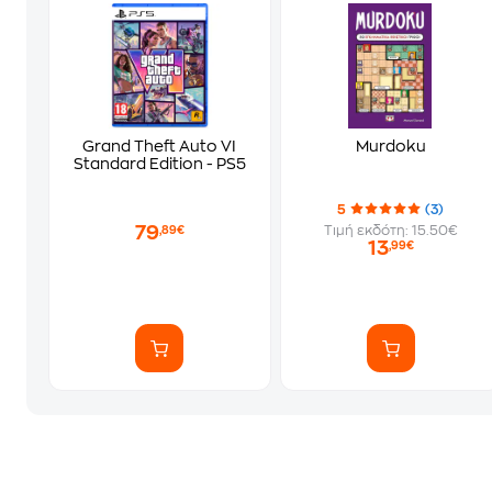
Grand Theft Auto VI
Murdoku
Standard Edition - PS5
5
(3)
79
Τιμή εκδότη: 15.50€
,89€
13
,99€