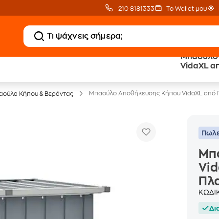
210 8181333
Το Wallet μου
Μπαούλο
VidaXL α
Έπιπλα γραφείου -30%
Πλαστικό 
Μπαούλο Αποθήκευσης Κήπου VidaXL από Γ
αούλα Κήπου & Βεράντας
Πωλε
Μπ
Vid
Πλα
ΚΩΔΙ
Δι