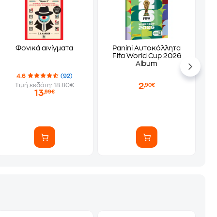
Φονικά αινίγματα
Panini Αυτοκόλλητα
Fifa World Cup 2026
Album
4.6
(92)
2
Τιμή εκδότη: 18.80€
,90€
13
,99€