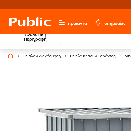
προϊόντα
υπηρεσίες
Αναλυτική
Περιγραφή
Έπιπλα & Διακόσμηση
Έπιπλα Κήπου & Βεράντας
Μπ