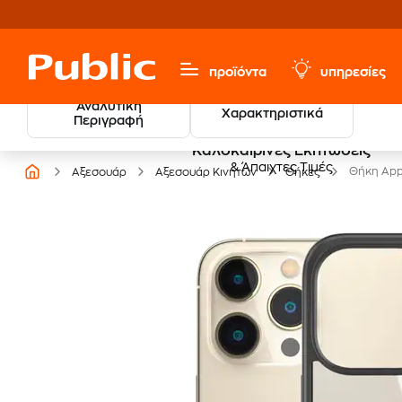
προϊόντα
υπηρεσίες
Αναλυτική
Χαρακτηριστικά
Περιγραφή
Καλοκαιρινές Εκπτώσεις
& Άπαιχτες Τιμές
Θήκη Appl
Αξεσουάρ
Αξεσουάρ Κινητών
Θήκες