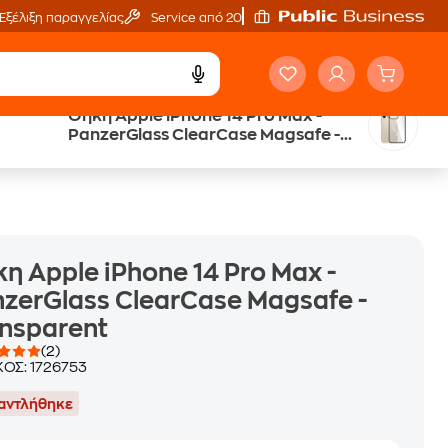
Εξέλιξη παραγγελίας
Service από 20'
Θήκη Apple iPhone 14 Pro Max -
Trade & Save
PanzerGlass ClearCase Magsafe -
επιστροφή κινητού
Transparent
η Apple iPhone 14 Pro Max -
zerGlass ClearCase Magsafe -
nsparent
(2)
ΚΟΣ:
1726753
αντλήθηκε