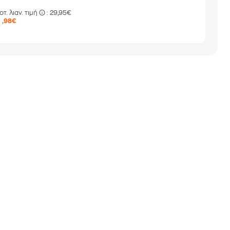
οτ. λιαν. τιμή
: 29,95€
4
,98€