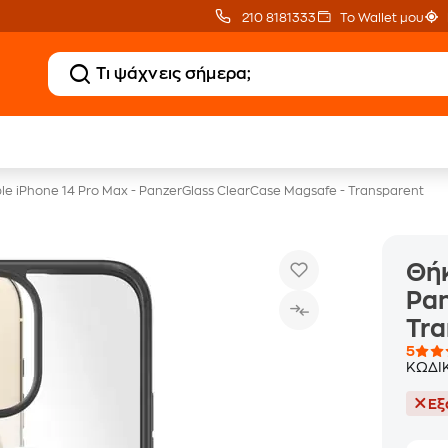
210 8181333
Το Wallet μου
Δώρο ΑΙ courses
Δωρεάν BoxNow
αξίας 150€
για 1 χρόνο!
e iPhone 14 Pro Max - PanzerGlass ClearCase Magsafe - Transparent
Θήκ
Pan
Tra
5
ΚΩΔΙ
Εξ