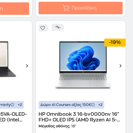
Προσθήκη
η
-19%
+2
+2
rranty
Δώρο ΑΙ Courses αξίας 150€
05VA-OLED-
HP Omnibook 3 16-bv0000nv 16"
D (Intel
FHD+ OLED IPS (AMD Ryzen AI 5-
 SSD/Intel
430/24 GB/1TB SSD/Radeon
Μέγεθος οθόνης:
16"
 Laptop
Graphics/Windows 11 Home)