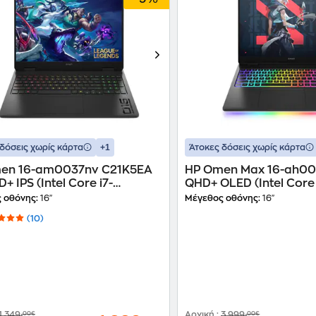
+1
δόσεις χωρίς κάρτα
Άτοκες δόσεις χωρίς κάρτα
en 16-am0037nv C21K5EA
HP Omen Max 16-ah00
D+ IPS (Intel Core i7-
QHD+ OLED (Intel Core 
HX/16 GB/1 TB SSD/GeForce
275HX/32 GB/2TB SSD
 οθόνης:
16"
Μέγεθος οθόνης:
16"
060/Win11Home) Laptop
RTX 5080/Win11Pro) L
(10)
1.349
,00€
Αρχική
:
3.999
,00€