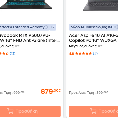
+2
erfect & Extended warranty
Δώρο ΑΙ Courses αξίας 150€
Vivobook RTX V3607VU-
Acer Aspire 16 AI A16-
 16" FHD Anti-Glare (Intel
Copilot PC 16" WUXGA 
5-210H/16GB/512 GB
Core Ultra 5-226V/16 
 οθόνης:
16"
Μέγεθος οθόνης:
16"
eForce RTX
SSD/Arc Graphics/Wi
(13)
4.8
(4)
Win11Home) Laptop
Laptop
879
,00€
αν. Τιμή
:
999
,01€
Προτ. Λιαν. Τιμή
:
899
,00€
Προσθήκη
Προσθήκ