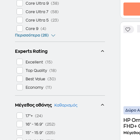
Core Ultra 9
Core Ultra 7
Core Ultra 5
Core 9
Περισσότερα (26)
Experts Rating
Excellent
Top Quality
Best Value
Economy
Μέγεθος οθόνης
Καθαρισμός
Δώρο ΑΙ
17"+
HP Om
16" - 16.9"
FHD+ O
358H/
15" - 15.9"
Μέγεθος
Graph