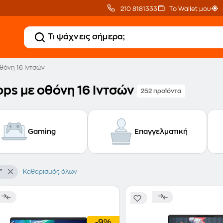
210 8181333
Το Wallet μου
θόνη 16 Ιντσών
ops με οθόνη 16 Ιντσών
252 προϊόντα
Gaming
Επαγγελματική
"
Καθαρισμός όλων
-9%