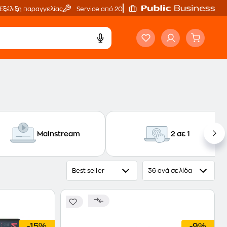
Εξέλιξη παραγγελίας
Service από 20'
Mainstream
2 σε 1
Best seller
36 ανά σελίδα
-15%
-9%