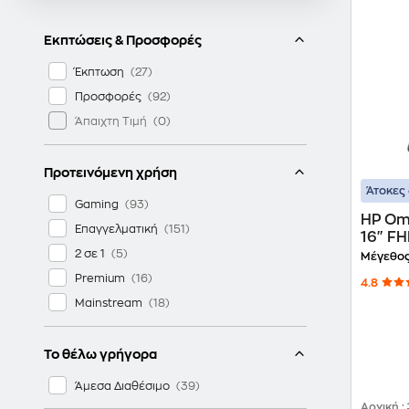
Εκπτώσεις & Προσφορές
Έκπτωση
Προσφορές
Άπαιχτη Τιμή
Προτεινόμενη χρήση
Άτοκες 
Gaming
HP Om
Επαγγελματική
16" FH
14650
2 σε 1
Μέγεθος
RTX 5
Premium
4.8
Mainstream
Το θέλω γρήγορα
Άμεσα Διαθέσιμο
Αρχική
: