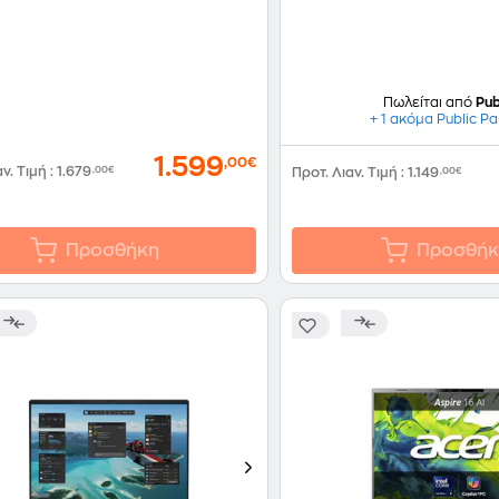
p
Πωλείται από
Pub
+ 1 ακόμα Public Pa
1.599
,00€
αν. Τιμή
:
1.679
,00€
Προτ. Λιαν. Τιμή
:
1.149
,00€
Προσθήκη
Προσθήκ