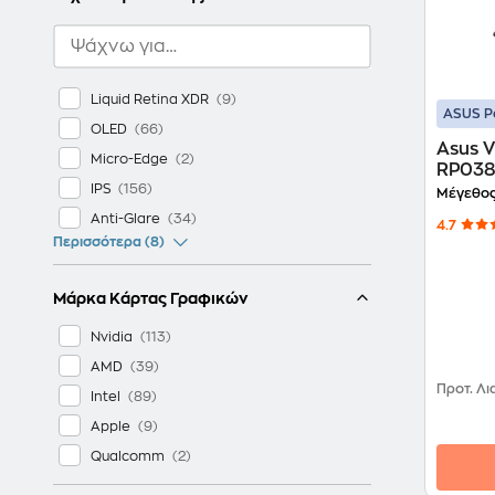
Liquid Retina XDR
ASUS P
OLED
Asus 
Micro-Edge
RP038W
IPS
Core 
Μέγεθος
SSD/G
Anti-Glare
4.7
4050/
Περισσότερα (8)
Μάρκα Κάρτας Γραφικών
Nvidia
AMD
Προτ. Λι
Intel
Apple
Qualcomm