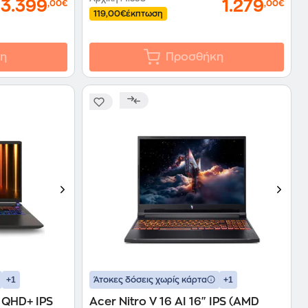
3.399
1.279
,00€
,00€
119,00€
έκπτωση
η
Προσθήκη
+1
+1
Άτοκες δόσεις χωρίς κάρτα
 QHD+ IPS
Acer Nitro V 16 AI 16" IPS (AMD