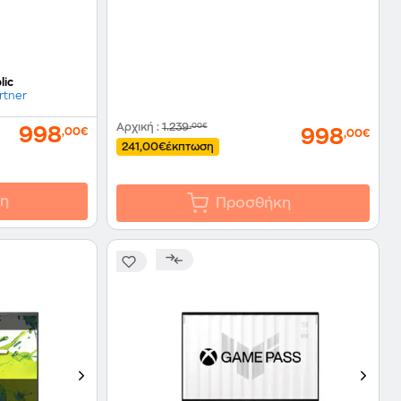
Laptop
lic
rtner
Αρχική
:
1.239
,00€
998
998
,00€
,00€
241,00€
έκπτωση
η
Προσθήκη