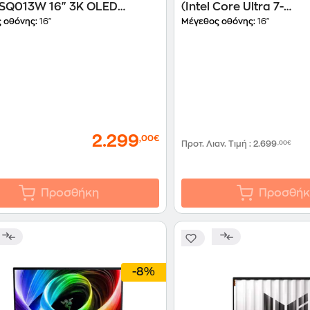
SQ013W 16" 3K OLED
(Intel Core Ultra 7-
dragon Elite X2E-94-100/48
255HX/32GB/1TB SSD/
 οθόνης:
16"
Μέγεθος οθόνης:
16"
B SSD/Qualcomm
RTX 5070 Ti/W11Home
o/Windows 11 Home)
p
2.299
,00€
Προτ. Λιαν. Τιμή
:
2.699
,00€
Προσθήκη
Προσθήκ
-8%