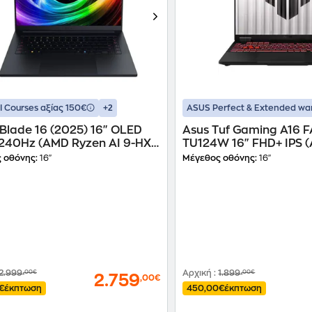
+2
 Courses αξίας 150€
ASUS Perfect & Extended wa
Blade 16 (2025) 16" OLED
Asus Tuf Gaming A16 
240Hz (AMD Ryzen AI 9-HX
TU124W 16" FHD+ IPS 
2 GB/1 TB SSD/GeForce RTX
7-260/16GB/512GB SS
 οθόνης:
16"
Μέγεθος οθόνης:
16"
Ti/Windows 11 Home) Laptop
RTX 5050/Win11Home)
2.999
,00€
Αρχική
:
1.899
,00€
2.759
,00€
€
έκπτωση
450,00€
έκπτωση