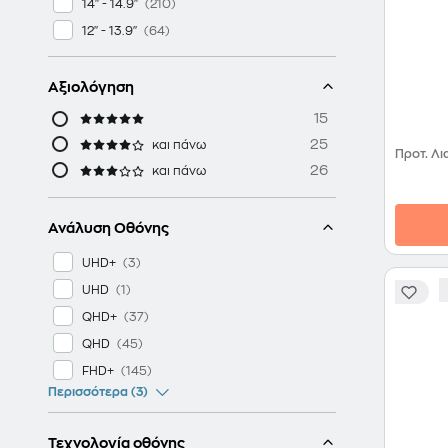
14" - 14.9"
Lapto
12" - 13.9"
Αξιολόγηση
15
25
και πάνω
Προτ. Λι
26
και πάνω
Ανάλυση Οθόνης
UHD+
UHD
QHD+
QHD
FHD+
Περισσότερα (3)
Τεχνολογία οθόνης