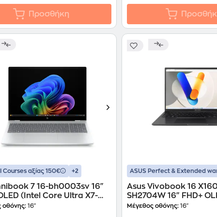
Προσθήκη
Προσθήκ
+2
 Courses αξίας 150€
ASUS Perfect & Extended wa
nibook 7 16-bh0003sv 16"
Asus Vivobook 16 X16
LED (Intel Core Ultra X7-
SH2704W 16" FHD+ OLE
32 GB/1TB SSD/Arc
Core 9-270H/24 GB/1TB
 οθόνης:
16"
Μέγεθος οθόνης:
16"
ics/Windows 11 Home)
Graphics/Win11Home)