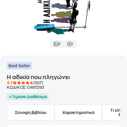
2
1
Best Seller
Η αδικία που πληγώνει
4.7
(107)
ΚΩΔΙΚΟΣ:
0461293
Άμεσα Διαθέσιμο
Τι είπαν
Σύνοψη βιβλίου
Χαρακτηριστικά
Frie