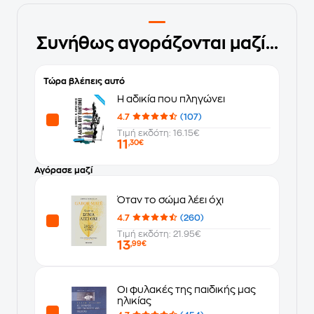
Συνήθως αγοράζονται μαζί...
Τώρα βλέπεις αυτό
Η αδικία που πληγώνει
4.7
(107)
Τιμή εκδότη: 16.15€
11
,30€
Αγόρασε μαζί
Όταν το σώμα λέει όχι
4.7
(260)
Τιμή εκδότη: 21.95€
13
,99€
Οι φυλακές της παιδικής μας
ηλικίας