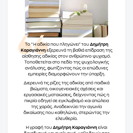
Το "Η αδικία που πληγώνει" του
Δημήτρη
Καραγιάννη
εξερευνά τη βαθιά επίδραση της
αίσθησης αδικίας στον ανθρώπινο ψυχισμό.
Τοποθετείται στο πεδίο της ψυχολογικής
ανάλυσης, φωτίζοντας πώς οι επώδυνες
εμπειρίες διαμορφώνουν την ύπαρξη.
Διερευνά τις ρίζες της αδικίας από παιδικά
βιώματα, οικογενειακές σχέσεις και
εργασιακές ματαιώσεις, δείχνοντας πώς η
πικρία οδηγεί σε εγκλωβισμό και απώλεια
της χαράς. Αναδεικνύει την αγωνία
δικαίωσης που καθηλώνει, στερώντας την
ελευθερία.
Η γραφή του
Δημήτρη Καραγιάννη
είναι