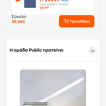
4.7
(454)
Τιμή εκδότη: 15.90€
11
,69€
Σύνολο
Προσθήκη
36,98€
Η ομάδα Public προτείνει