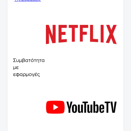
Συμβατότητα
με
εφαρμογές