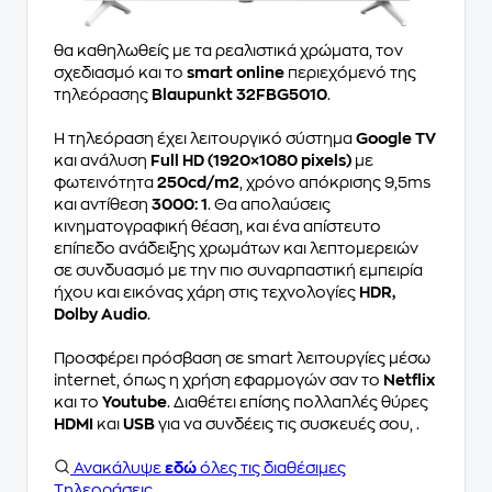
θα καθηλωθείς με τα ρεαλιστικά χρώματα, τον
σχεδιασμό και το
smart online
περιεχόμενό της
τηλεόρασης
Blaupunkt 32FBG5010
.
Η τηλεόραση έχει λειτουργικό σύστημα
Google TV
και ανάλυση
Full HD (1920×1080 pixels)
με
φωτεινότητα
250cd/m2
, χρόνο απόκρισης 9,5ms
και αντίθεση
3000: 1
. Θα απολαύσεις
κινηματογραφική θέαση, και ένα απίστευτο
επίπεδο ανάδειξης χρωμάτων και λεπτομερειών
σε συνδυασμό με την πιο συναρπαστική εμπειρία
ήχου και εικόνας χάρη στις τεχνολογίες
HDR,
Dolby Audio
.
Προσφέρει πρόσβαση σε smart λειτουργίες μέσω
internet, όπως η χρήση εφαρμογών σαν το
Netflix
και το
Youtube
. Διαθέτει επίσης πολλαπλές θύρες
HDMI
και
USB
για να συνδέεις τις συσκευές σου, .
Ανακάλυψε
εδώ
όλες τις διαθέσιμες
Τηλεοράσεις