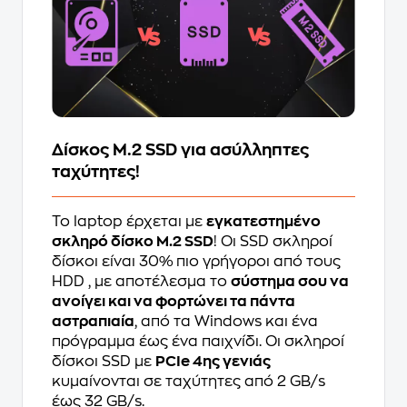
Δίσκος M.2 SSD για ασύλληπτες
ταχύτητες!
Το laptop έρχεται με
εγκατεστημένο
σκληρό δίσκο M.2 SSD
! Οι SSD σκληροί
δίσκοι είναι 30% πιο γρήγοροι από τους
HDD , με αποτέλεσμα το
σύστημα σου να
ανοίγει και να φορτώνει τα πάντα
αστραπιαία
, από τα Windows και ένα
πρόγραμμα έως ένα παιχνίδι. Οι σκληροί
δίσκοι SSD με
PCIe 4ης γενιάς
κυμαίνονται σε ταχύτητες από 2 GB/s
έως 32 GB/s.