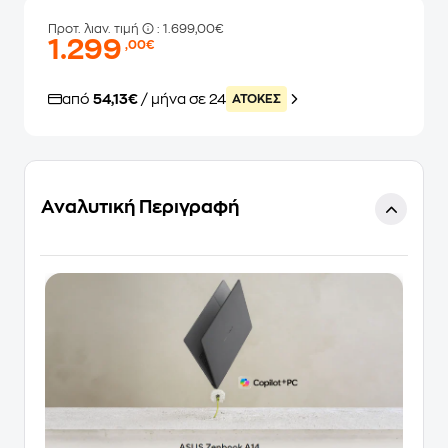
Προτ. λιαν. τιμή
: 1.699,00€
1.299
,00€
από
54,13€
/ μήνα σε 24
ATOKEΣ
Αναλυτική Περιγραφή