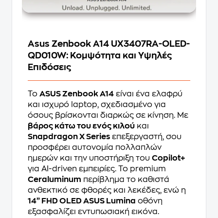
Asus Zenbook A14 UX3407RA-OLED-
QD010W: Κομψότητα και Υψηλές
Επιδόσεις
Το
ASUS Zenbook A14
είναι ένα ελαφρύ
και ισχυρό laptop, σχεδιασμένο για
όσους βρίσκονται διαρκώς σε κίνηση. Με
βάρος κάτω του ενός κιλού
και
Snapdragon X Series
επεξεργαστή, σου
προσφέρει αυτονομία πολλαπλών
ημερών και την υποστήριξη του
Copilot+
για AI-driven εμπειρίες. Το premium
Ceraluminum
περίβλημα το καθιστά
ανθεκτικό σε φθορές και λεκέδες, ενώ η
14” FHD OLED ASUS Lumina
οθόνη
εξασφαλίζει εντυπωσιακή εικόνα.