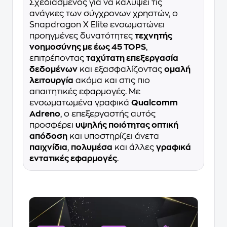
Σχεδιασμένος για να καλύψει τις
ανάγκες των σύγχρονων χρηστών, ο
Snapdragon X Elite ενσωματώνει
προηγμένες δυνατότητες
τεχνητής
νοημοσύνης με έως 45 TOPS
,
επιτρέποντας
ταχύτατη επεξεργασία
δεδομένων
και εξασφαλίζοντας
ομαλή
λειτουργία
ακόμα και στις πιο
απαιτητικές εφαρμογές. Με
ενσωματωμένα γραφικά
Qualcomm
Adreno
, ο επεξεργαστής αυτός
προσφέρει
υψηλής ποιότητας οπτική
απόδοση
και υποστηρίζει άνετα
παιχνίδια
,
πολυμέσα
και άλλες
γραφικά
εντατικές εφαρμογές
.