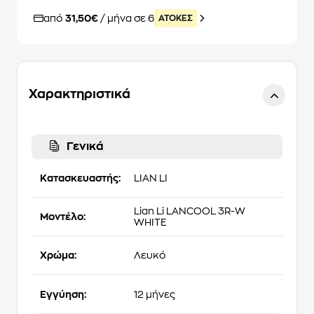
από
31,50€
/ μήνα σε 6
ATOKEΣ
Χαρακτηριστικά
Γενικά
Κατασκευαστής:
LIAN LI
Lian Li LANCOOL 3R-W
Μοντέλο:
WHITE
Χρώμα:
Λευκό
Εγγύηση:
12 μήνες