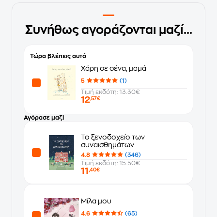
Συνήθως αγοράζονται μαζί...
Τώρα βλέπεις αυτό
Χάρη σε σένα, μαμά
5
(1)
Τιμή εκδότη: 13.30€
12
,57€
Αγόρασε μαζί
Το ξενοδοχείο των
συναισθημάτων
4.8
(346)
Τιμή εκδότη: 15.50€
11
,40€
Μίλα μου
4.6
(65)