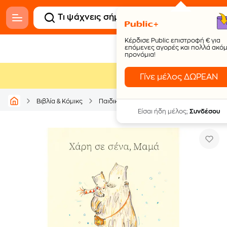
Κέρδισε Public επιστροφή € για
επόμενες αγορές και πολλά ακό
προνόμια!
Γίνε μέλος ΔΩΡΕΑΝ
Βιβλία & Κόμικς
Παιδικά - Νεανικά βιβλία
Παραμύθια
Είσαι ήδη μέλος;
Συνδέσου