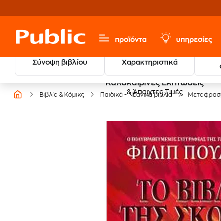
προϊόντα
υπηρεσίες
Σύνοψη βιβλίου
Χαρακτηριστικά
Καλοκαιρινές Εκπτώσεις
& Άπαιχτες Τιμές
Βιβλία & Κόμικς
Παιδικά - Νεανικά βιβλία
Μεταφρασμ