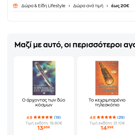
Δώρα & Είδη Lifestyle
Δώρα ανά τιμή
έως 20€
Μαζί με αυτό, οι περισσότεροι α
Ο άρχοντας των δύο
Το κεχριμπαρένιο
κόσμων
τηλεσκόπιο
4.9
(19)
4.8
(29)
Τιμή εκδότη: 18.80€
Τιμή εκδότη: 21.10€
13
14
,99€
,99€