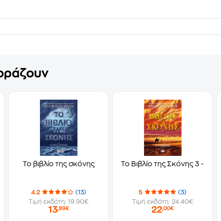
γοράζουν
Το βιβλίο της σκόνης
Το Βιβλίο της Σκόνης 3 - Ο 
4.2
(13)
5
(3)
Τιμή εκδότη: 19.90€
Τιμή εκδότη: 24.40€
13
22
,99€
,00€