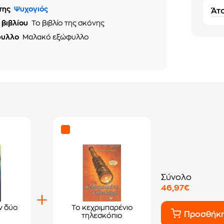
της
Ψυχογιός
Άτο
 βιβλίου
Το βιβλίο της σκόνης
φυλλο
Μαλακό εξώφυλλο
Σύνολο
46,97€
ν δύο
Το κεχριμπαρένιο
Προσθήκ
τηλεσκόπιο