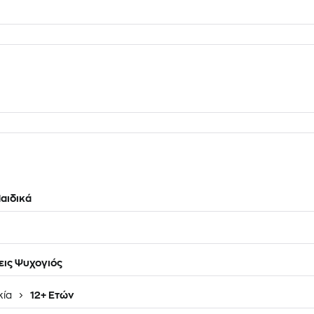
αιδικά
ις Ψυχογιός
κία
12+ Ετών