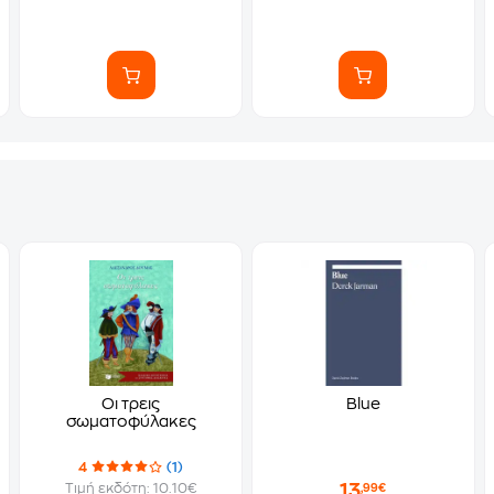
Οι τρεις
Blue
σωματοφύλακες
4
(1)
13
Τιμή εκδότη: 10.10€
,99€