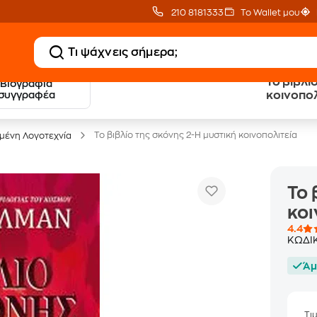
210 8181333
Το Wallet μου
Το βιβλί
Βιογραφία
20 € Public επιστροφή
Δωρεάν Μεταφορικ
συγγραφέα
κοινοπολ
με Snappi
με Public+ Delivery
Το βιβλίο της σκόνης 2-Η μυστική κοινοπολιτεία
ένη Λογοτεχνία
Το 
κοι
4.4
ΚΩΔΙ
Άμ
Τι