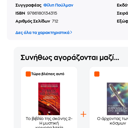
Συγγραφέας
Φίλιπ Πούλμαν
Εκδό
ISBN
9786180134315
Σειρά
Αριθμός Σελίδων
712
Εξώ
Δες όλα τα χαρακτηριστικά
Συνήθως αγοράζονται μαζί...
Τώρα βλέπεις αυτό
Το βιβλίο της σκόνης 2-
Ο άρχοντας τω
Η μυστική
κόσμων
κοινοπολιτεία