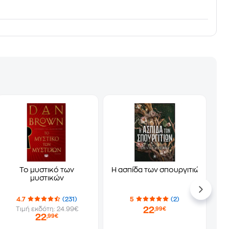
Ροδώνας
Το μυστικό των
Η ασπίδα των σπουργιτιών
μυστικών
4.7
(231)
5
(2)
22
Τιμή εκδότη: 24.99€
,99€
22
,99€