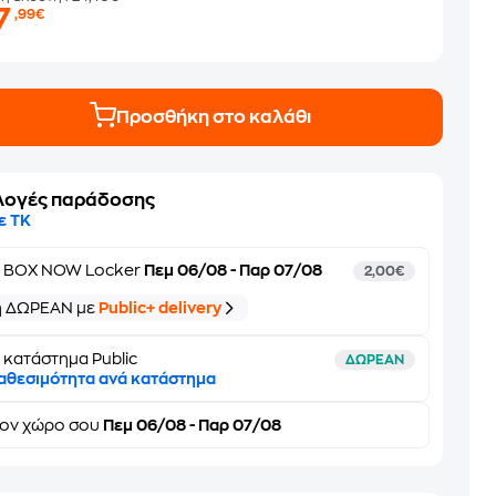
7
,99€
Προσθήκη στο καλάθι
λογές παράδοσης
ε ΤΚ
ε
BOX NOW Locker
Πεμ 06/08 - Παρ 07/08
2,00€
ή ΔΩΡΕΑΝ με
Public+ delivery
 κατάστημα Public
ΔΩΡΕΑΝ
αθεσιμότητα ανά κατάστημα
τον
χώρο σου
Πεμ 06/08 - Παρ 07/08