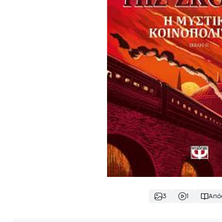
3
1
Από