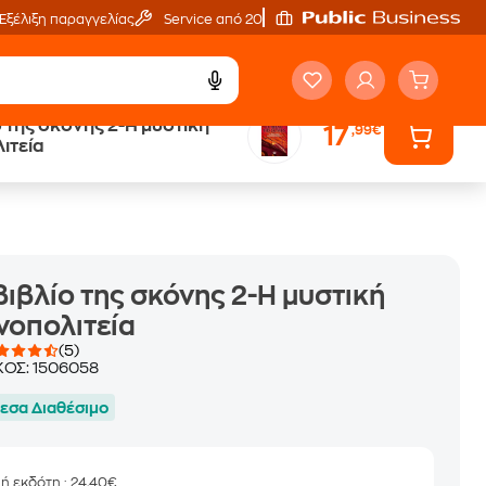
Εξέλιξη παραγγελίας
Service από 20'
ο της σκόνης 2-Η μυστική
17
,99€
ά
Έλα στον κόσμο
ιτεία
των ηχητικών βιβλίων
βιβλίο της σκόνης 2-Η μυστική
νοπολιτεία
(5)
ΚΟΣ:
1506058
εσα Διαθέσιμο
μή εκδότη
: 24,40€