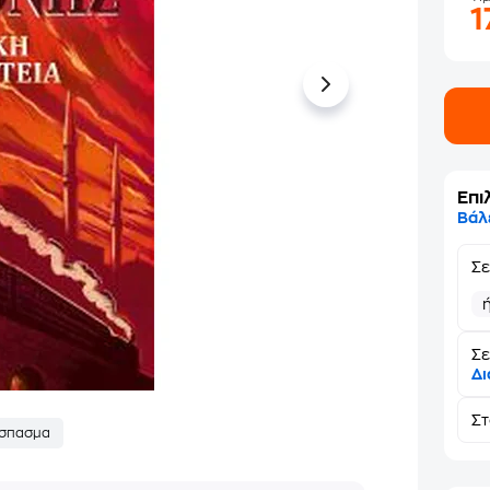
1
Επι
Βάλ
Σ
Σε
Δι
Σ
σπασμα