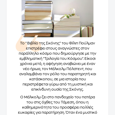
Το "Βιβλίο της Σκόνης" του Φίλιπ Πούλμαν
επιστρέφει στους αναγνώστες στον
παράλληλο κόσμο που δημιούργησε με την
εμβληματική "Τριλογία του Κόσμου". Είκοσι
χρόνια μετά, η αφήγηση αναβιώνει με έναν
νέο ήρωα, τον Μάλκολμ Πόλστεντ, που
αναλαμβάνει τον ρόλο του παρατηρητή και
κατάσκοπου, σε μια ιστορία που
περιστρέφεται γύρω από τη μυστική και
επικίνδυνη ουσία της Σκόνης.
Ο Μάλκολμ ζει στο πανδοχείο του πατέρα
του στις όχθες του Τάμεση, όπου η
καθημερινότητα του προσφέρει πολλές
ευκαιρίες για παρατήρηση. Όταν ένα μυστικό