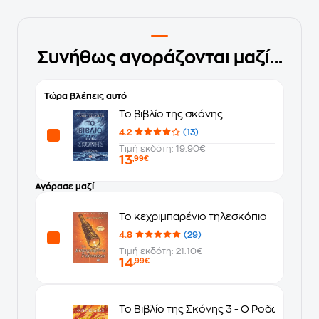
Συνήθως αγοράζονται μαζί...
Τώρα βλέπεις αυτό
Το βιβλίο της σκόνης
4.2
(13)
Τιμή εκδότη: 19.90€
13
,99€
Αγόρασε μαζί
Το κεχριμπαρένιο τηλεσκόπιο
4.8
(29)
Τιμή εκδότη: 21.10€
14
,99€
Το Βιβλίο της Σκόνης 3 - Ο Ροδώνας