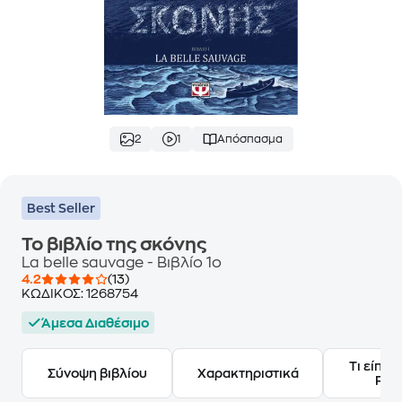
2
1
Απόσπασμα
Best Seller
Το βιβλίο της σκόνης
La belle sauvage - Βιβλίο 1ο
4.2
(13)
ΚΩΔΙΚΟΣ:
1268754
Άμεσα Διαθέσιμο
Τι είπαν
Σύνοψη βιβλίου
Χαρακτηριστικά
Frie