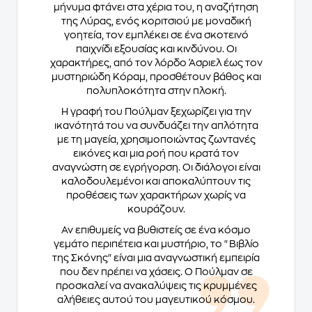
μήνυμα φτάνει στα χέρια του, η αναζήτηση
της Λύρας, ενός κοριτσιού με μοναδική
γοητεία, τον εμπλέκει σε ένα σκοτεινό
παιχνίδι εξουσίας και κινδύνου. Οι
χαρακτήρες, από τον λόρδο Άσριελ έως τον
μυστηριώδη Κόραμ, προσθέτουν βάθος και
πολυπλοκότητα στην πλοκή.
Η γραφή του Πούλμαν ξεχωρίζει για την
ικανότητά του να συνδυάζει την απλότητα
με τη μαγεία, χρησιμοποιώντας ζωντανές
εικόνες και μια ροή που κρατά τον
αναγνώστη σε εγρήγορση. Οι διάλογοι είναι
καλοδουλεμένοι και αποκαλύπτουν τις
προθέσεις των χαρακτήρων χωρίς να
κουράζουν.
Αν επιθυμείς να βυθιστείς σε ένα κόσμο
γεμάτο περιπέτεια και μυστήριο, το "Βιβλίο
της Σκόνης" είναι μια αναγνωστική εμπειρία
που δεν πρέπει να χάσεις. Ο Πούλμαν σε
προσκαλεί να ανακαλύψεις τις κρυμμένες
αλήθειες αυτού του μαγευτικού κόσμου.