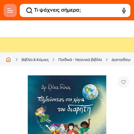
Βιβλία & Κόμικς
Παιδικά - Νεανικά βιβλία
Διαπαιδαγώ