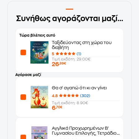
Συνήθως αγοράζονται μαζί...
Τώρα βλέπεις αυτό
Ταξιδεύοντας στη χώρα του
διαβήτη
5
(1)
Τιμή εκδότη: 29.00€
26
,99€
Αγόρασε μαζί
Θα σ' αγαπώ ότι κι αν γίνει
4.8
(302)
Τιμή εκδότη: 8.90€
6
,70€
Αγγλικά Προχωρημένων Β'
Γυμνασίου Επιλογής, Τετράδιο
Εργασιών 21-0113