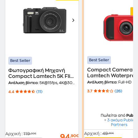
Best Seller
Best Seller
Compact Camera
Φωτογραφική Μηχανή
Lamtech Waterproof
Compact Lamtech 5K Flip
Κόκκινο
Wi-Fi - Black
Ανάλυση βίντεο:
Full-HD
Ανάλυση βίντεο:
5K@15fps, 4K@30fps
3.7
(26)
4.4
(11)
Πωλείται από
Public
+ 3 ακόμα Public
Partners
Αρχική
:
49
Αρχική
:
119
,90€
,00€
94
,90€