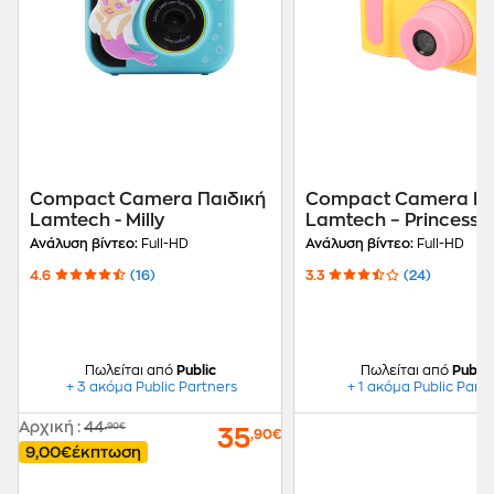
Compact Camera Παιδική
Compact Camera Πα
Lamtech - Milly
Lamtech – Princess -
Ανάλυση βίντεο:
Full-HD
Ανάλυση βίντεο:
Full-HD
4.6
(16)
3.3
(24)
Πωλείται από
Public
Πωλείται από
Public
+ 3 ακόμα Public Partners
+ 1 ακόμα Public Part
Αρχική
:
44
,90€
35
,90€
9,00€
έκπτωση