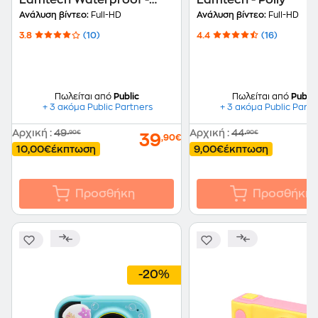
Lamtech Waterproof -
Lamtech - Polly
Κίτρινο
Ανάλυση βίντεο:
Full-HD
Ανάλυση βίντεο:
Full-HD
3.8
(10)
4.4
(16)
Πωλείται από
Public
Πωλείται από
Public
+ 3 ακόμα Public Partners
+ 3 ακόμα Public Partn
Αρχική
:
49
Αρχική
:
44
,90€
,90€
39
,90€
10,00€
έκπτωση
9,00€
έκπτωση
Προσθήκη
Προσθήκη
-20%