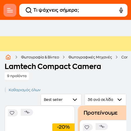
Φωτογραφία & Βίντεο
Φωτογραφικές Μηχανές
Comp
Lamtech Compact Camera
9 προϊόντα
LAMTECH
Καθαρισμός όλων
Best seller
36 ανά σελίδα
Προτείνουμε
-20%