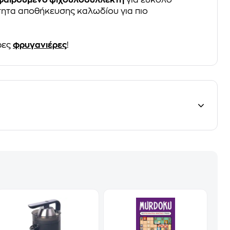
φαιρούμενο ψιχουλοσυλλέκτη
για εύκολο
τητα αποθήκευσης καλωδίου για πιο
ρες
φρυγανιέρες
!