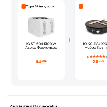
Τώρα βλέπεις αυτό
IQ ST-604 1300 W
IQ KC-1124 10
Λευκό Φρυγανιέρα
Μαύρο Κρεπι
5
34
26
,89€
,90€
Αναλυτική Περιγραφή