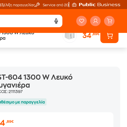
Εξέλιξη παραγγελίας
Service από 20'
4 1300 W Λευκό
34
,89€
ά
Public επιστροφή €
έρα
κέρδος σε κάθε αγορά
ST-604 1300 W Λευκό
υγανιέρα
ΚΟΣ:
2111397
αθέσιμο με παραγγελία
34
,89€