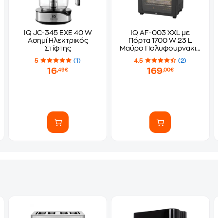
IQ JC-345 EXE 40 W
IQ AF-003 XXL με
Ασημί Ηλεκτρικός
Πόρτα 1700 W 23 L
Στίφτης
Μαύρο Πολυφουρνακι -
Φριτέζα Αέρος
5
(1)
4.5
(2)
16
169
,49€
,00€