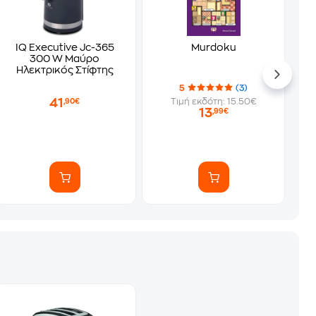
IQ Executive Jc-365
Murdoku
300 W Μαύρο
Ηλεκτρικός Στίφτης
5
(3)
41
Τιμή εκδότη: 15.50€
,90€
13
,99€