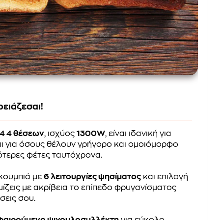
ειάζεσαι!
04 4 θέσεων
, ισχύος
1300W
, είναι ιδανική για
αι για όσους θέλουν γρήγορο και ομοιόμορφο
ότερες φέτες ταυτόχρονα.
 κουμπιά με
6 λειτουργίες ψησίματος
και επιλογή
ίζεις με ακρίβεια το επίπεδο φρυγανίσματος
σεις σου.