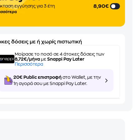
8,90€
κταση εγγύησης για 3 έτη
ισσότερα
κες δόσεις με ή χωρίς πιστωτική
Μοίρασε το ποσό σε 4 άτοκες δόσεις των
8,72€/μήνα
με
Snappi Pay Later
Περισσότερα
20€ Public επιστροφή
στο Wallet, με την
1η αγορά σου με Snappi Pay Later.