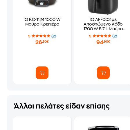
IQ KC-1124 1000 W
IQ AF-002 με
Μαύρο Κρεπιέρα
Αποσπώμενο Κάδο
1700 W 5.7 L Μαύρο
Φριτέζα Αέρος
5
(2)
5
(2)
26
94
,90€
,90€
Άλλοι πελάτες είδαν επίσης