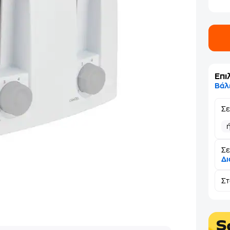
Επι
Βάλ
Σ
Σε
Δι
Σ