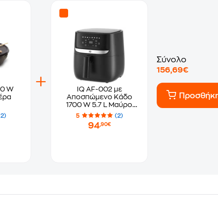
Σύνολο
156,69€
00 W
IQ AF-002 με
Προσθήκ
έρα
Αποσπώμενο Κάδο
1700 W 5.7 L Μαύρο
Φριτέζα Αέρος
(2)
5
(2)
94
,90€