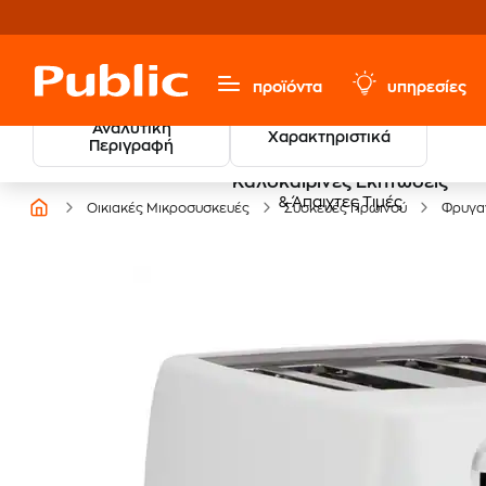
προϊόντα
υπηρεσίες
Αναλυτική
Χαρακτηριστικά
Περιγραφή
Καλοκαιρινές Εκπτώσεις
& Άπαιχτες Τιμές
Οικιακές Μικροσυσκευές
Συσκευές Πρωινού
Φρυγα