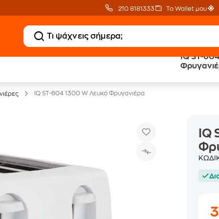
210 8181333
Το Wallet μου
IQ ST-60
Clearance
Δωρεάν Μεταφορικ
Φρυγανι
Μικροσυσκευών
με Public+ Delivery
IQ ST-604 1300 W Λευκό Φρυγανιέρα
νιέρες
IQ 
Φρ
ΚΩΔΙ
Δι