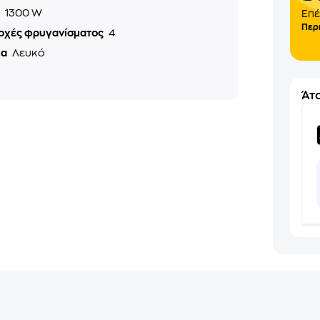
ς
1300 W
Επέ
Περ
οχές φρυγανίσματος
4
μα
Λευκό
Άτο