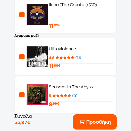
Ilana (The Creator) (CD)
11
,99€
Αγόρασε μαζί
Ultraviolence
4.8
(11)
11
,99€
Seasons In The Abyss
5
(9)
9
,99€
Σύνολο
Προσθήκη
33,97€