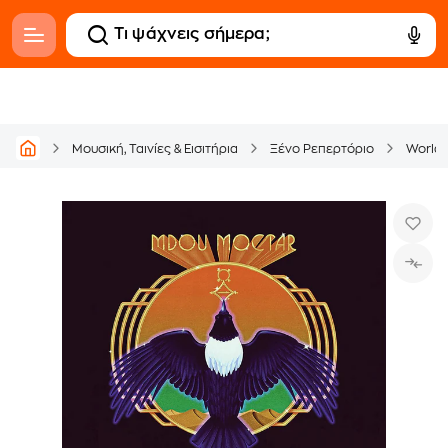
Μουσική, Ταινίες & Εισιτήρια
Ξένο Ρεπερτόριο
World -