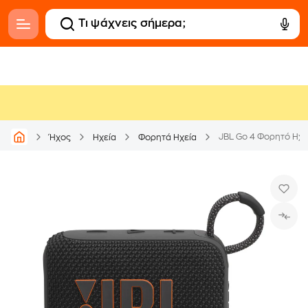
JBL Go 4 Φορητό Ηχε
Ήχος
Ηχεία
Φορητά Ηχεία